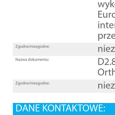
wyk
Euro
inte
prz
nie
Zgodne/niezgodne:
D2.8
Nazwa dokumentu:
Orth
nie
Zgodne/niezgodne:
DANE KONTAKTOWE: