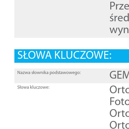
Prz
śre
wyn
SŁOWA KLUCZOWE:
GEME
Nazwa słownika podstawowego:
Ort
Słowa kluczowe:
Foto
Ort
Ort