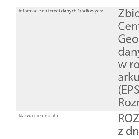
Zbi
Informacje na temat danych źródłowych:
Cen
Geod
dan
w r
ark
(EPS
Roz
ROZ
Nazwa dokumentu:
z dn