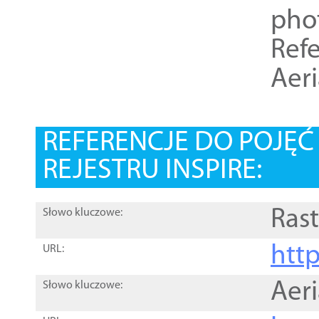
pho
Refe
Aer
REFERENCJE DO POJĘ
REJESTRU INSPIRE:
Rast
Słowo kluczowe:
htt
URL:
Aer
Słowo kluczowe: