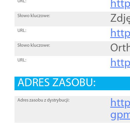
htt
URL:
Zdję
Słowo kluczowe:
htt
URL:
Ort
Słowo kluczowe:
http
URL:
ADRES ZASOBU:
http
Adres zasobu z dystrybucji:
gpm