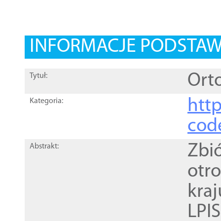
INFORMACJE PODSTA
Orto
Tytuł:
http
Kategoria:
cod
Zbi
Abstrakt:
otr
kra
LPI