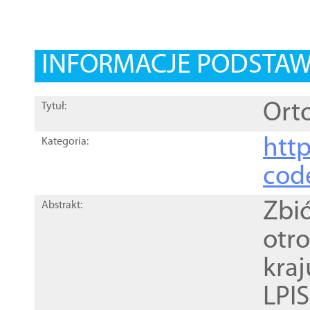
INFORMACJE PODSTA
Orto
Tytuł:
http
Kategoria:
cod
Zbi
Abstrakt:
otr
kra
LPI