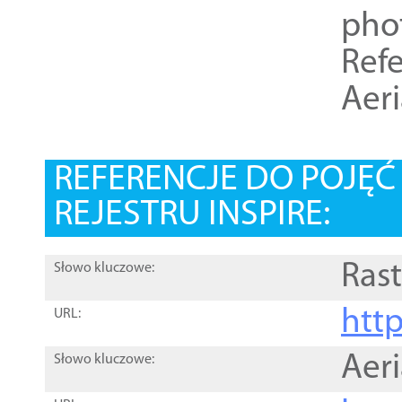
pho
Refe
Aer
REFERENCJE DO POJĘ
REJESTRU INSPIRE:
Rast
Słowo kluczowe:
htt
URL:
Aer
Słowo kluczowe: