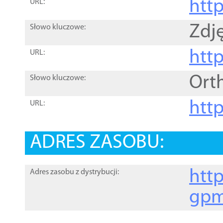
htt
URL:
Zdję
Słowo kluczowe:
htt
URL:
Ort
Słowo kluczowe:
http
URL:
ADRES ZASOBU:
http
Adres zasobu z dystrybucji:
gpm