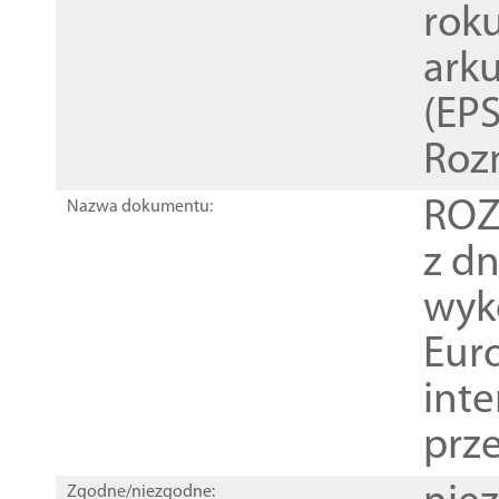
rok
ark
(EPS
Roz
ROZ
Nazwa dokumentu:
z dn
wyk
Euro
inte
prz
Zgodne/niezgodne: