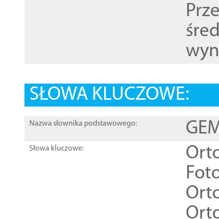
Prz
śre
wyn
SŁOWA KLUCZOWE:
GEME
Nazwa słownika podstawowego:
Ort
Słowa kluczowe:
Foto
Ort
Ort