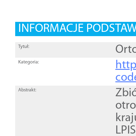
INFORMACJE PODSTA
Orto
Tytuł:
http
Kategoria:
cod
Zbi
Abstrakt:
otr
kra
LPI