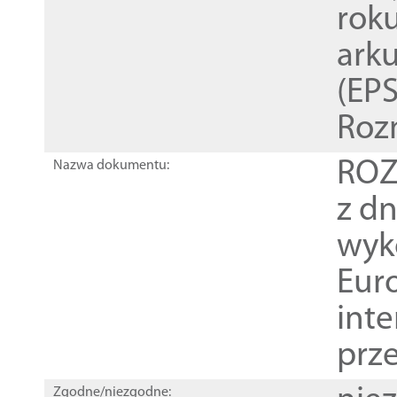
rok
ark
(EPS
Roz
ROZ
Nazwa dokumentu:
z dn
wyk
Euro
inte
prz
Zgodne/niezgodne: