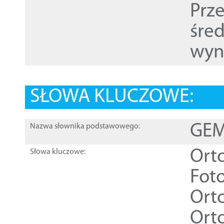
Prz
śre
wyn
SŁOWA KLUCZOWE:
GEME
Nazwa słownika podstawowego:
Ort
Słowa kluczowe:
Foto
Ort
Ort