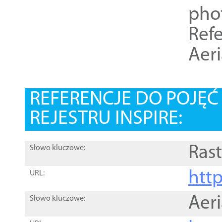
pho
Refe
Aer
REFERENCJE DO POJĘ
REJESTRU INSPIRE:
Rast
Słowo kluczowe:
htt
URL:
Aer
Słowo kluczowe: