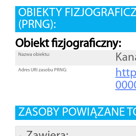
OBIEKTY FIZJOGRAFIC
(PRNG):
Obiekt fizjograficzny:
Kan
Nazwa obiektu:
http
Adres URI zasobu PRNG:
000
ZASOBY POWIĄZANE T