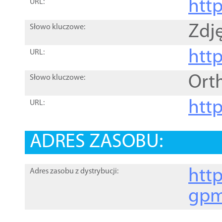
htt
URL:
Zdję
Słowo kluczowe:
htt
URL:
Ort
Słowo kluczowe:
http
URL:
ADRES ZASOBU:
http
Adres zasobu z dystrybucji:
gpm