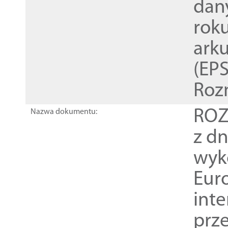
dan
rok
ark
(EPS
Roz
ROZ
Nazwa dokumentu:
z dn
wyk
Euro
inte
prz