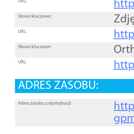
htt
URL:
Zdję
Słowo kluczowe:
htt
URL:
Ort
Słowo kluczowe:
http
URL:
ADRES ZASOBU:
http
Adres zasobu z dystrybucji:
gpm