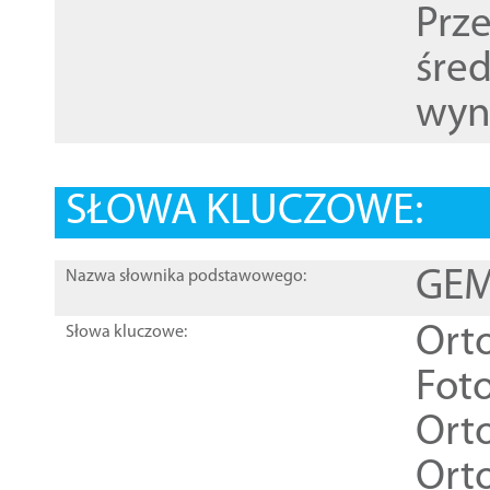
Prz
śre
wyn
SŁOWA KLUCZOWE:
GEME
Nazwa słownika podstawowego:
Ort
Słowa kluczowe:
Foto
Ort
Ort