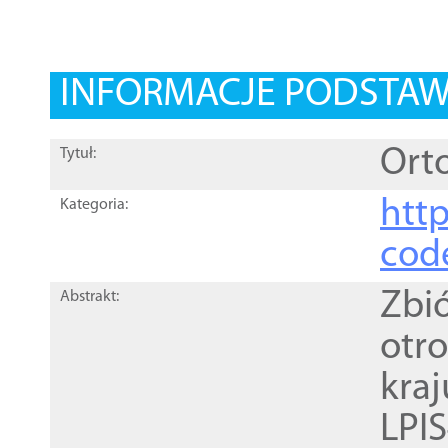
INFORMACJE PODSTA
Orto
Tytuł:
http
Kategoria:
cod
Zbi
Abstrakt:
otr
kra
LPI