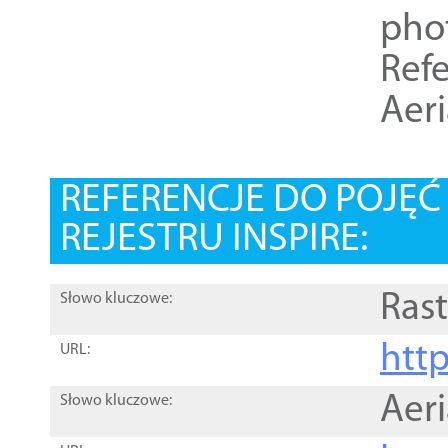
pho
Refe
Aer
REFERENCJE DO POJĘ
REJESTRU INSPIRE:
Rast
Słowo kluczowe:
htt
URL:
Aer
Słowo kluczowe: