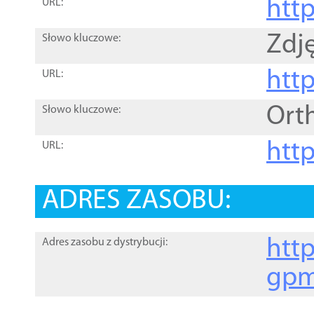
htt
URL:
Zdję
Słowo kluczowe:
htt
URL:
Ort
Słowo kluczowe:
http
URL:
ADRES ZASOBU:
http
Adres zasobu z dystrybucji:
gpm