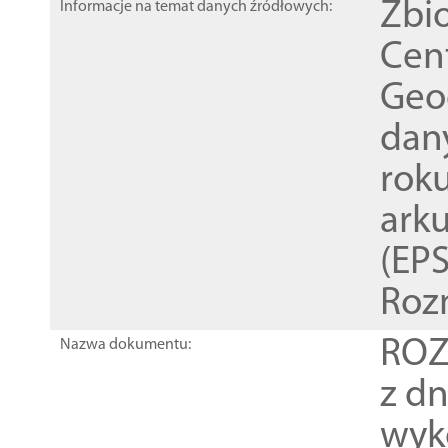
Zbi
Informacje na temat danych źródłowych:
Cen
Geod
dan
rok
ark
(EPS
Roz
ROZ
Nazwa dokumentu:
z dn
wyk