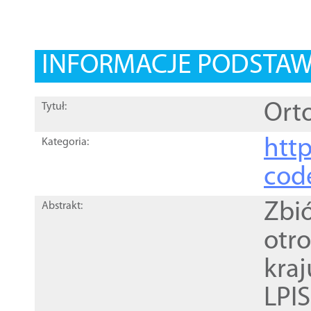
INFORMACJE PODSTA
Orto
Tytuł:
http
Kategoria:
cod
Zbi
Abstrakt:
otr
kra
LPI