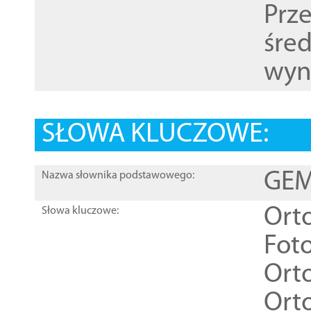
Prz
śre
wyn
SŁOWA KLUCZOWE:
GEME
Nazwa słownika podstawowego:
Ort
Słowa kluczowe:
Foto
Ort
Ort