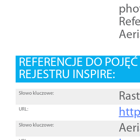
pho
Refe
Aer
REFERENCJE DO POJĘ
REJESTRU INSPIRE:
Rast
Słowo kluczowe:
htt
URL:
Aer
Słowo kluczowe: