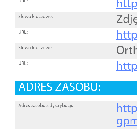
htt
URL:
Zdję
Słowo kluczowe:
htt
URL:
Ort
Słowo kluczowe:
http
URL:
ADRES ZASOBU:
http
Adres zasobu z dystrybucji:
gpm