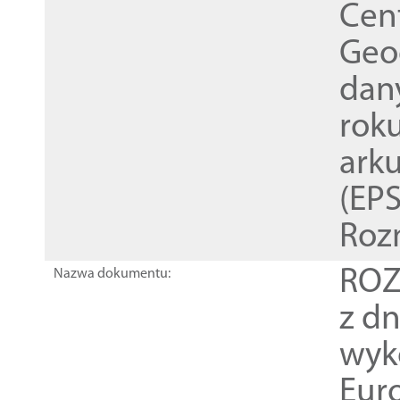
Cen
Geod
dan
rok
ark
(EPS
Roz
ROZ
Nazwa dokumentu:
z dn
wyk
Euro