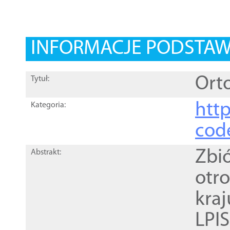
INFORMACJE PODSTA
Orto
Tytuł:
http
Kategoria:
cod
Zbi
Abstrakt:
otr
kra
LPI