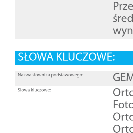
Prz
śre
wyn
SŁOWA KLUCZOWE:
GEME
Nazwa słownika podstawowego:
Ort
Słowa kluczowe:
Foto
Ort
Ort