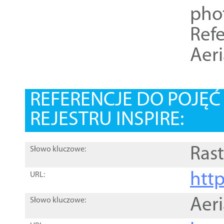
pho
Refe
Aer
REFERENCJE DO POJĘ
REJESTRU INSPIRE:
Rast
Słowo kluczowe:
htt
URL:
Aer
Słowo kluczowe: