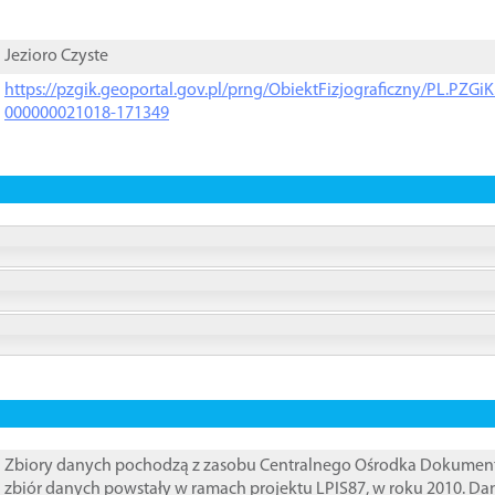
Jezioro Czyste
https://pzgik.geoportal.gov.pl/prng/ObiektFizjograficzny/PL.PZG
000000021018-171349
Zbiory danych pochodzą z zasobu Centralnego Ośrodka Dokumentacj
zbiór danych powstały w ramach projektu LPIS87, w roku 2010. D