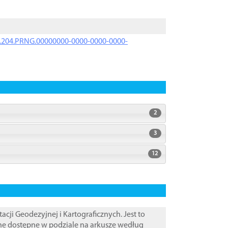
iK.204.PRNG.00000000-0000-0000-0000-
2
3
12
i Geodezyjnej i Kartograficznych. Jest to
ane dostępne w podziale na arkusze według