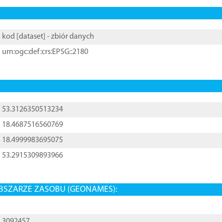
kod [
dataset
] - zbiór danych
urn:ogc:def:crs:EPSG::2180
53.3126350513234
18.4687516560769
18.4999983695075
53.2915309893966
BSZARZE ZASOBU (GEONAMES):
3092457