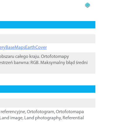
ageryBaseMapsEarthCover
bszaru całego kraju. Ortofotomapy
estrzeń barwna: RGB. Maksymalny błąd średni
referencyjne
,
Ortofotogram
,
Ortofotomapa
Land image
,
Land photography
,
Referential