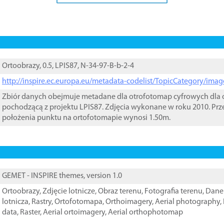
Ortoobrazy, 0.5, LPIS87, N-34-97-B-b-2-4
http://inspire.ec.europa.eu/metadata-codelist/TopicCategory/im
Zbiór danych obejmuje metadane dla otrofotomap cyfrowych dla o
pochodzącą z projektu LPIS87. Zdjęcia wykonane w roku 2010. Prz
położenia punktu na ortofotomapie wynosi 1.50m.
GEMET - INSPIRE themes, version 1.0
Ortoobrazy
,
Zdjęcie lotnicze
,
Obraz terenu
,
Fotografia terenu
,
Dane 
lotnicza
,
Rastry
,
Ortofotomapa
,
Orthoimagery
,
Aerial photography
,
data
,
Raster
,
Aerial ortoimagery
,
Aerial orthophotomap