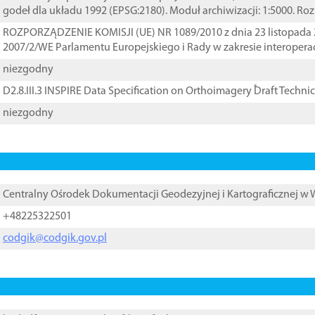
godeł dla układu 1992 (EPSG:2180). Moduł archiwizacji: 1:5000. Ro
ROZPORZĄDZENIE KOMISJI (UE) NR 1089/2010 z dnia 23 listopada 
2007/2/WE Parlamentu Europejskiego i Rady w zakresie interopera
niezgodny
D2.8.III.3 INSPIRE Data Specification on Orthoimagery ֠Draft Techni
niezgodny
Centralny Ośrodek Dokumentacji Geodezyjnej i Kartograficznej w
+48225322501
codgik@codgik.gov.pl