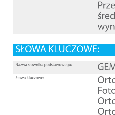
Prz
śre
wyn
SŁOWA KLUCZOWE:
GEME
Nazwa słownika podstawowego:
Ort
Słowa kluczowe:
Foto
Ort
Ort