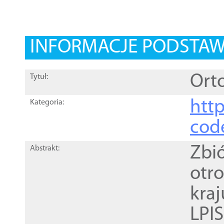
INFORMACJE PODSTA
Orto
Tytuł:
http
Kategoria:
cod
Zbi
Abstrakt:
otr
kra
LPI