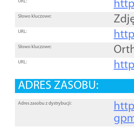
htt
URL:
Zdję
Słowo kluczowe:
htt
URL:
Ort
Słowo kluczowe:
http
URL:
ADRES ZASOBU:
http
Adres zasobu z dystrybucji:
gpm