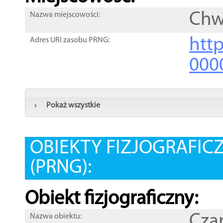
Chw
Nazwa miejscowości:
htt
Adres URI zasobu PRNG:
000
Pokaż wszystkie
OBIEKTY FIZJOGRAFIC
(PRNG):
Obiekt fizjograficzny:
Cza
Nazwa obiektu: