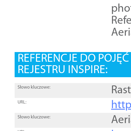
pho
Refe
Aer
REFERENCJE DO POJĘ
REJESTRU INSPIRE:
Rast
Słowo kluczowe:
htt
URL:
Aer
Słowo kluczowe: