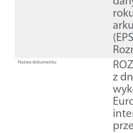
dan
rok
ark
(EPS
Roz
ROZ
Nazwa dokumentu:
z dn
wyk
Euro
inte
prz