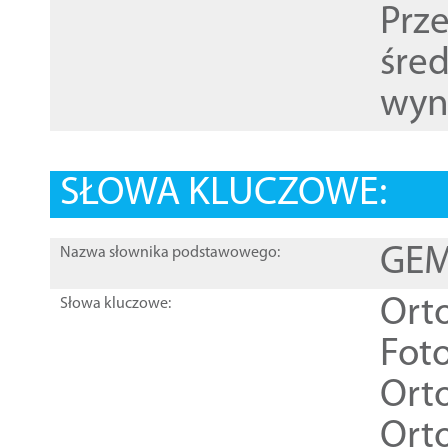
Prz
śre
wyn
SŁOWA KLUCZOWE:
GEME
Nazwa słownika podstawowego:
Ort
Słowa kluczowe:
Foto
Ort
Ort