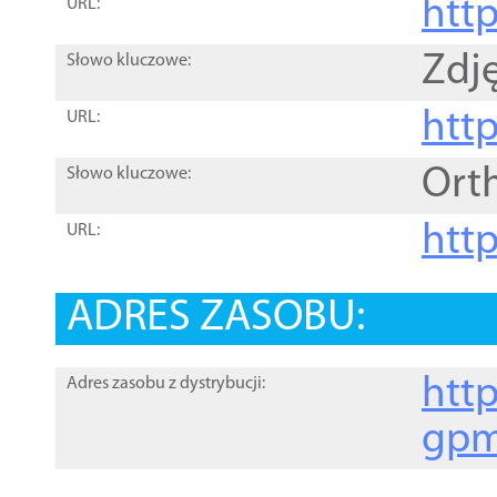
htt
URL:
Zdję
Słowo kluczowe:
htt
URL:
Ort
Słowo kluczowe:
http
URL:
ADRES ZASOBU:
http
Adres zasobu z dystrybucji:
gpm