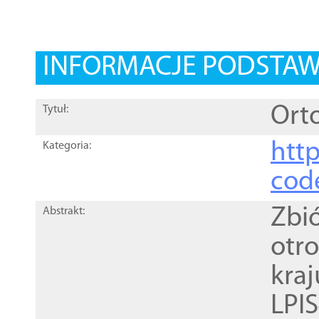
INFORMACJE PODSTA
Orto
Tytuł:
http
Kategoria:
cod
Zbi
Abstrakt:
otr
kra
LPI