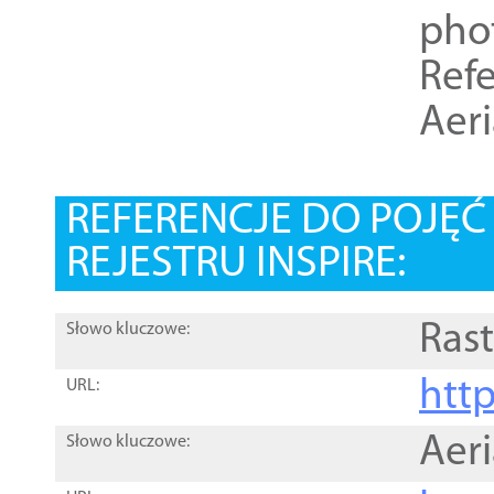
pho
Refe
Aer
REFERENCJE DO POJĘ
REJESTRU INSPIRE:
Rast
Słowo kluczowe:
htt
URL:
Aer
Słowo kluczowe: