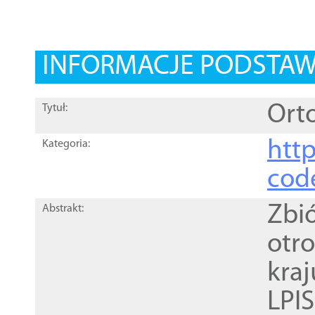
INFORMACJE PODSTA
Orto
Tytuł:
http
Kategoria:
cod
Zbi
Abstrakt:
otr
kra
LPI