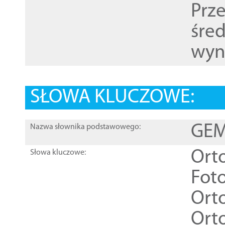
Prz
śre
wyn
SŁOWA KLUCZOWE:
GEME
Nazwa słownika podstawowego:
Ort
Słowa kluczowe:
Foto
Ort
Ort