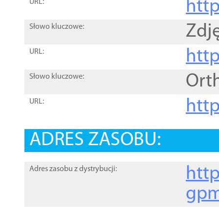
htt
URL:
Zdję
Słowo kluczowe:
htt
URL:
Ort
Słowo kluczowe:
http
URL:
ADRES ZASOBU:
http
Adres zasobu z dystrybucji:
gpm