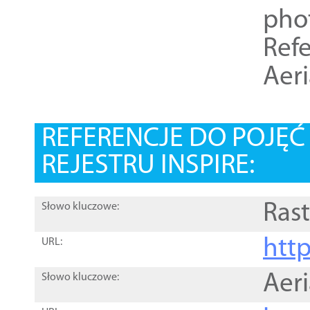
pho
Refe
Aer
REFERENCJE DO POJĘ
REJESTRU INSPIRE:
Rast
Słowo kluczowe:
htt
URL:
Aer
Słowo kluczowe: