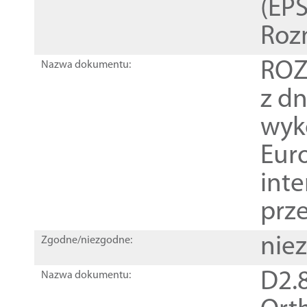
(EPS
Roz
ROZ
Nazwa dokumentu:
z dn
wyk
Euro
inte
prz
nie
Zgodne/niezgodne:
D2.8
Nazwa dokumentu: