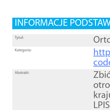
INFORMACJE PODSTA
Orto
Tytuł:
http
Kategoria:
cod
Zbi
Abstrakt:
otr
kra
LPI