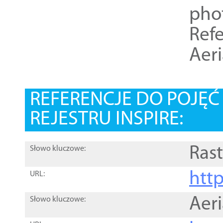
pho
Refe
Aer
REFERENCJE DO POJĘ
REJESTRU INSPIRE:
Rast
Słowo kluczowe:
htt
URL:
Aer
Słowo kluczowe: