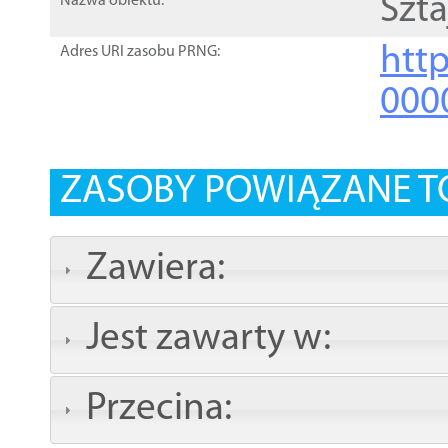
Szta
Nazwa obiektu:
http
Adres URI zasobu PRNG:
000
ZASOBY POWIĄZANE T
Zawiera:
Jest zawarty w:
Przecina: