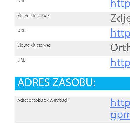
htt
URL:
Zdję
Słowo kluczowe:
htt
URL:
Ort
Słowo kluczowe:
http
URL:
ADRES ZASOBU:
http
Adres zasobu z dystrybucji:
gpm