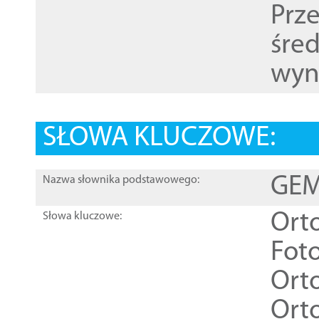
Prz
śre
wyn
SŁOWA KLUCZOWE:
GEME
Nazwa słownika podstawowego:
Ort
Słowa kluczowe:
Foto
Ort
Ort