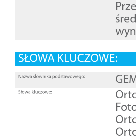
Prz
śre
wyn
SŁOWA KLUCZOWE:
GEME
Nazwa słownika podstawowego:
Ort
Słowa kluczowe:
Foto
Ort
Ort