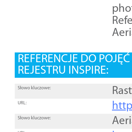
pho
Refe
Aer
REFERENCJE DO POJĘ
REJESTRU INSPIRE:
Rast
Słowo kluczowe:
htt
URL:
Aer
Słowo kluczowe: