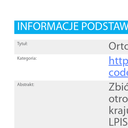
INFORMACJE PODSTA
Orto
Tytuł:
http
Kategoria:
cod
Zbi
Abstrakt:
otr
kra
LPI