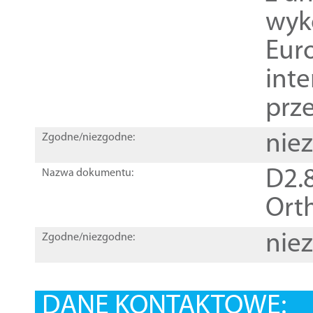
wyk
Euro
inte
prz
nie
Zgodne/niezgodne:
D2.8
Nazwa dokumentu:
Orth
nie
Zgodne/niezgodne:
DANE KONTAKTOWE: