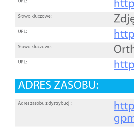
htt
URL:
Zdję
Słowo kluczowe:
htt
URL:
Ort
Słowo kluczowe:
http
URL:
ADRES ZASOBU:
http
Adres zasobu z dystrybucji:
gpm