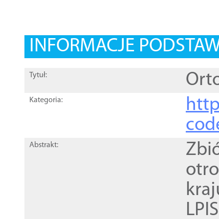
INFORMACJE PODSTA
Orto
Tytuł:
http
Kategoria:
cod
Zbi
Abstrakt:
otr
kra
LPI