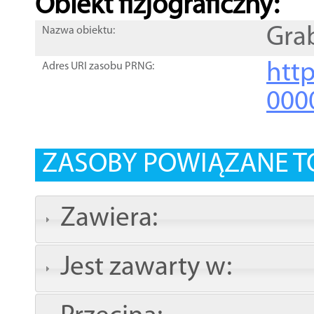
Obiekt fizjograficzny:
Gra
Nazwa obiektu:
http
Adres URI zasobu PRNG:
000
ZASOBY POWIĄZANE T
Zawiera:
Jest zawarty w: