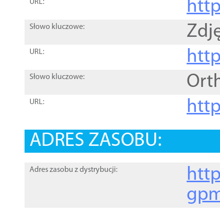
htt
URL:
Zdję
Słowo kluczowe:
htt
URL:
Ort
Słowo kluczowe:
http
URL:
ADRES ZASOBU:
http
Adres zasobu z dystrybucji:
gpm