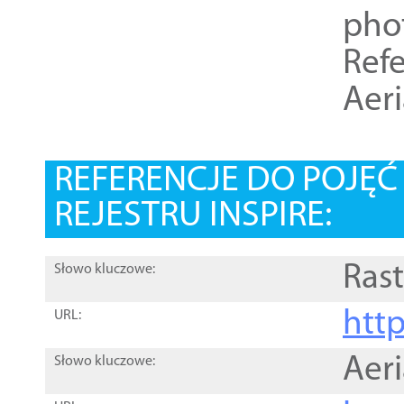
pho
Refe
Aer
REFERENCJE DO POJĘ
REJESTRU INSPIRE:
Rast
Słowo kluczowe:
htt
URL:
Aer
Słowo kluczowe: