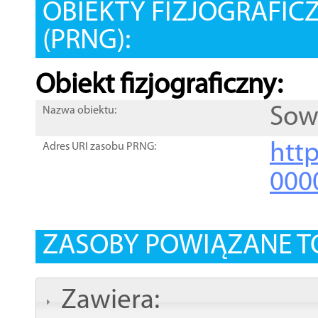
OBIEKTY FIZJOGRAFIC
(PRNG):
Obiekt fizjograficzny:
Sow
Nazwa obiektu:
http
Adres URI zasobu PRNG:
000
ZASOBY POWIĄZANE T
Zawiera: