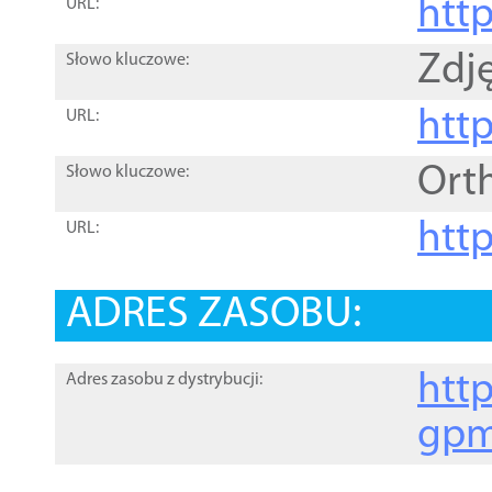
htt
URL:
Zdję
Słowo kluczowe:
htt
URL:
Ort
Słowo kluczowe:
http
URL:
ADRES ZASOBU:
http
Adres zasobu z dystrybucji:
gpm