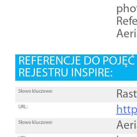
pho
Refe
Aer
REFERENCJE DO POJĘ
REJESTRU INSPIRE:
Rast
Słowo kluczowe:
htt
URL:
Aer
Słowo kluczowe: