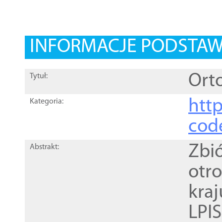
INFORMACJE PODSTA
Orto
Tytuł:
http
Kategoria:
cod
Zbi
Abstrakt:
otr
kra
LPI