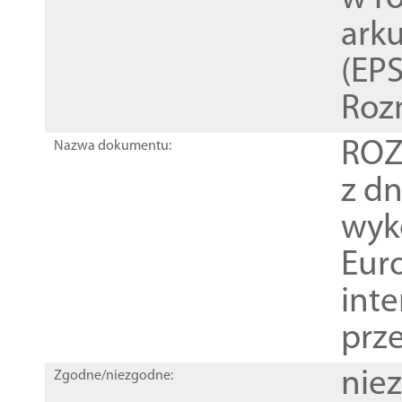
ark
(EPS
Roz
ROZ
Nazwa dokumentu:
z dn
wyk
Euro
inte
prz
nie
Zgodne/niezgodne: