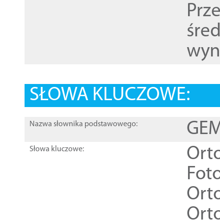
Prz
śre
wyn
SŁOWA KLUCZOWE:
GEME
Nazwa słownika podstawowego:
Ort
Słowa kluczowe:
Foto
Ort
Ort