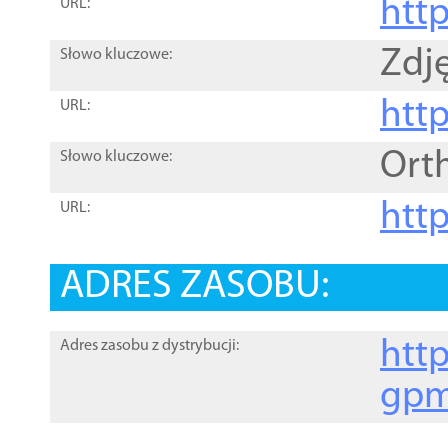
htt
URL:
Zdję
Słowo kluczowe:
htt
URL:
Ort
Słowo kluczowe:
http
URL:
ADRES ZASOBU:
http
Adres zasobu z dystrybucji:
gpm