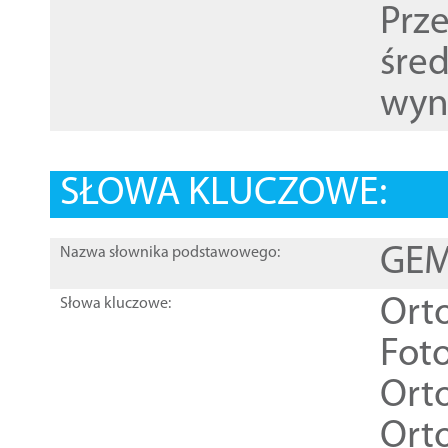
Prz
śre
wyn
SŁOWA KLUCZOWE:
GEME
Nazwa słownika podstawowego:
Ort
Słowa kluczowe:
Foto
Ort
Ort