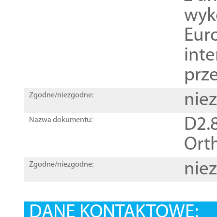
wyk
Euro
inte
prz
nie
Zgodne/niezgodne:
D2.8
Nazwa dokumentu:
Orth
nie
Zgodne/niezgodne:
DANE KONTAKTOWE: