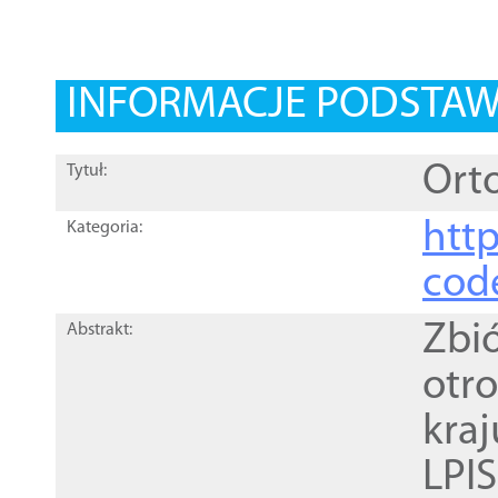
INFORMACJE PODSTA
Orto
Tytuł:
http
Kategoria:
cod
Zbi
Abstrakt:
otr
kra
LPI