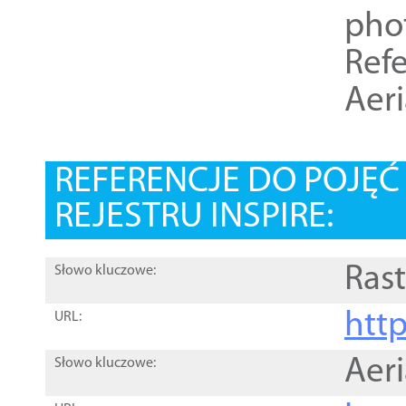
pho
Refe
Aer
REFERENCJE DO POJĘ
REJESTRU INSPIRE:
Rast
Słowo kluczowe:
htt
URL:
Aer
Słowo kluczowe: