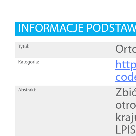
INFORMACJE PODSTA
Orto
Tytuł:
http
Kategoria:
cod
Zbi
Abstrakt:
otr
kra
LPI