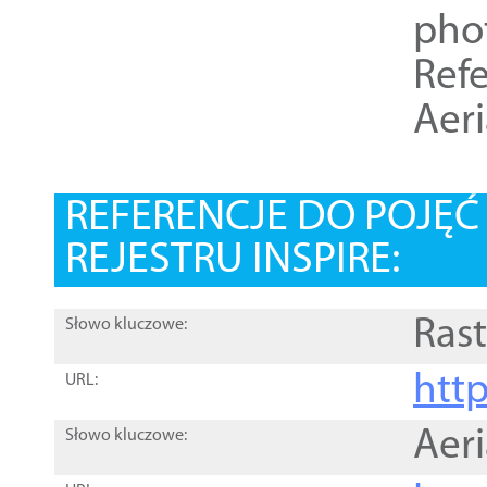
pho
Refe
Aer
REFERENCJE DO POJĘ
REJESTRU INSPIRE:
Rast
Słowo kluczowe:
htt
URL:
Aer
Słowo kluczowe: