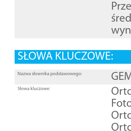
Prz
śre
wyn
SŁOWA KLUCZOWE:
GEME
Nazwa słownika podstawowego:
Ort
Słowa kluczowe:
Foto
Ort
Ort