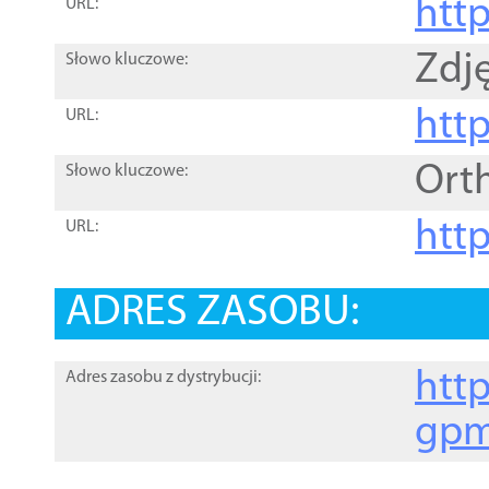
htt
URL:
Zdję
Słowo kluczowe:
htt
URL:
Ort
Słowo kluczowe:
http
URL:
ADRES ZASOBU:
http
Adres zasobu z dystrybucji:
gpm