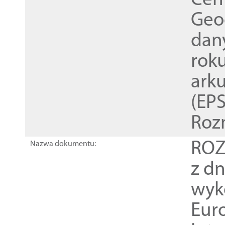
Cen
Geod
dan
rok
ark
(EPS
Roz
ROZ
Nazwa dokumentu:
z dn
wyk
Euro