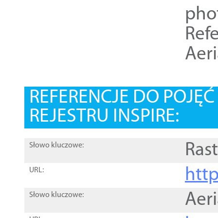
pho
Refe
Aer
REFERENCJE DO POJĘ
REJESTRU INSPIRE:
Rast
Słowo kluczowe:
htt
URL:
Aer
Słowo kluczowe: