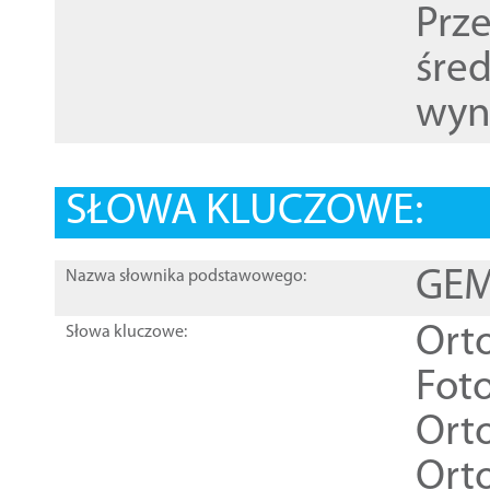
Prz
śre
wyn
SŁOWA KLUCZOWE:
GEME
Nazwa słownika podstawowego:
Ort
Słowa kluczowe:
Foto
Ort
Ort