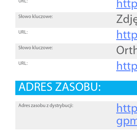
htt
URL:
Zdję
Słowo kluczowe:
htt
URL:
Ort
Słowo kluczowe:
http
URL:
ADRES ZASOBU:
http
Adres zasobu z dystrybucji:
gpm