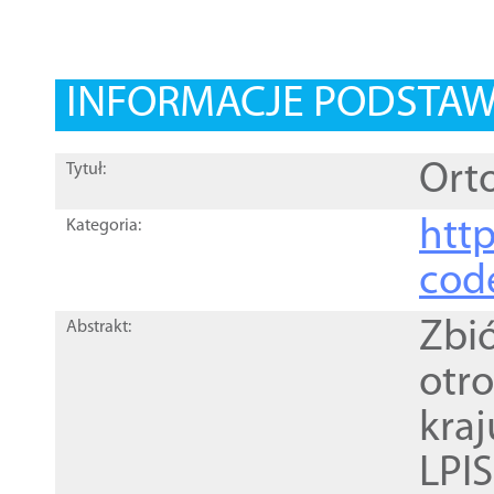
INFORMACJE PODSTA
Orto
Tytuł:
http
Kategoria:
cod
Zbi
Abstrakt:
otr
kra
LPI