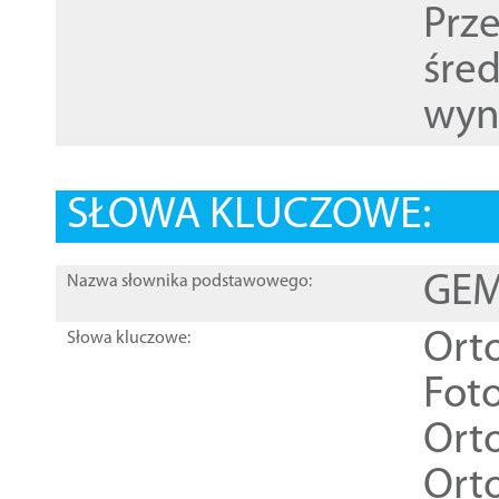
Prz
śre
wyn
SŁOWA KLUCZOWE:
GEME
Nazwa słownika podstawowego:
Ort
Słowa kluczowe:
Foto
Ort
Ort