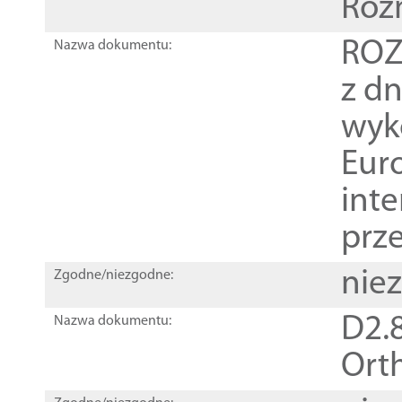
Roz
ROZ
Nazwa dokumentu:
z dn
wyk
Euro
inte
prz
nie
Zgodne/niezgodne:
D2.8
Nazwa dokumentu:
Orth