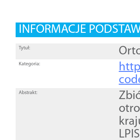
INFORMACJE PODSTA
Orto
Tytuł:
http
Kategoria:
cod
Zbi
Abstrakt:
otr
kra
LPI