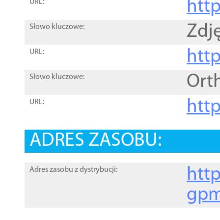
htt
URL:
Zdję
Słowo kluczowe:
htt
URL:
Ort
Słowo kluczowe:
http
URL:
ADRES ZASOBU:
http
Adres zasobu z dystrybucji:
gpm