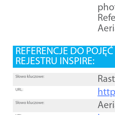
pho
Refe
Aer
REFERENCJE DO POJĘ
REJESTRU INSPIRE:
Rast
Słowo kluczowe:
htt
URL:
Aer
Słowo kluczowe: