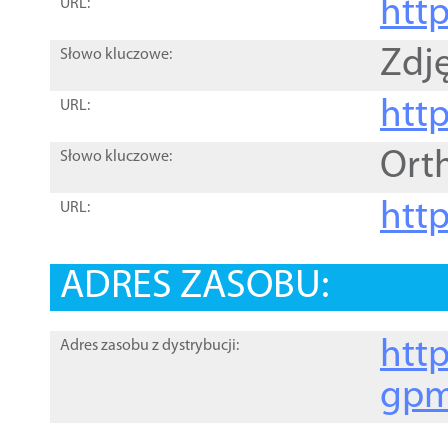
htt
URL:
Zdję
Słowo kluczowe:
htt
URL:
Ort
Słowo kluczowe:
http
URL:
ADRES ZASOBU:
http
Adres zasobu z dystrybucji:
gpm