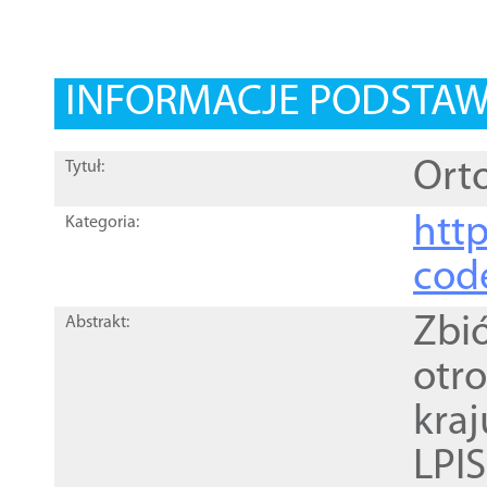
INFORMACJE PODSTA
Orto
Tytuł:
http
Kategoria:
cod
Zbi
Abstrakt:
otr
kra
LPI