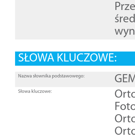
Prz
śre
wyn
SŁOWA KLUCZOWE:
GEME
Nazwa słownika podstawowego:
Ort
Słowa kluczowe:
Foto
Ort
Ort