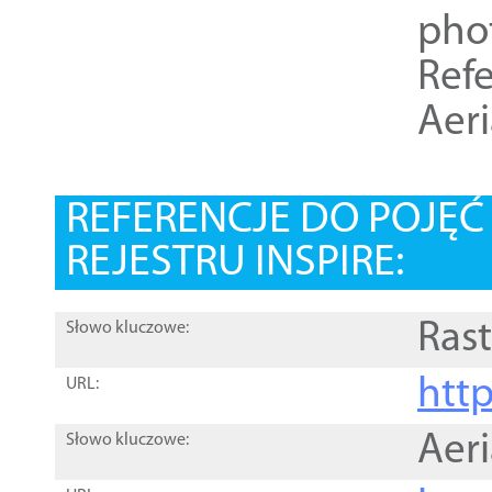
pho
Refe
Aer
REFERENCJE DO POJĘ
REJESTRU INSPIRE:
Rast
Słowo kluczowe:
htt
URL:
Aer
Słowo kluczowe: