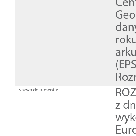
Cen
Geod
dan
rok
ark
(EPS
Roz
ROZ
Nazwa dokumentu:
z dn
wyk
Euro