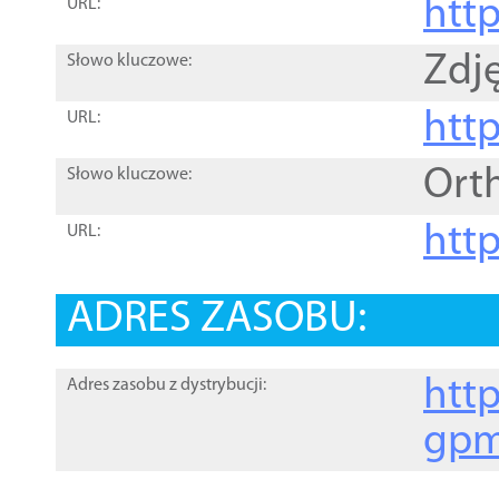
htt
URL:
Zdję
Słowo kluczowe:
htt
URL:
Ort
Słowo kluczowe:
http
URL:
ADRES ZASOBU:
http
Adres zasobu z dystrybucji:
gpm