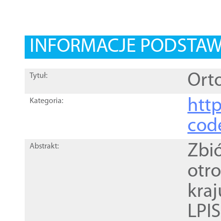
INFORMACJE PODSTA
Orto
Tytuł:
http
Kategoria:
cod
Zbi
Abstrakt:
otr
kra
LPI