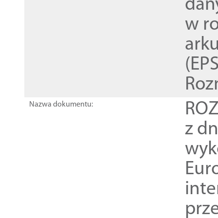
dan
w r
ark
(EPS
Roz
ROZ
Nazwa dokumentu:
z dn
wyk
Euro
inte
prz