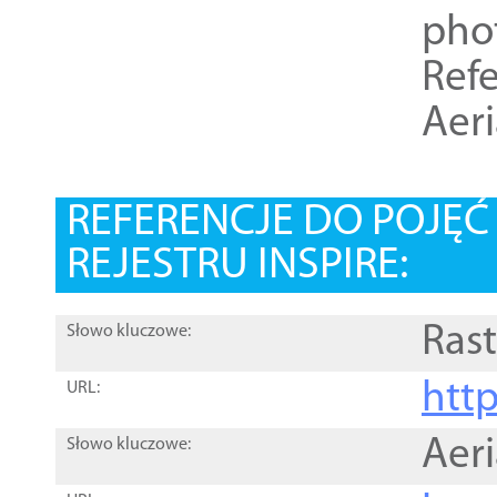
pho
Refe
Aer
REFERENCJE DO POJĘ
REJESTRU INSPIRE:
Rast
Słowo kluczowe:
htt
URL:
Aer
Słowo kluczowe: