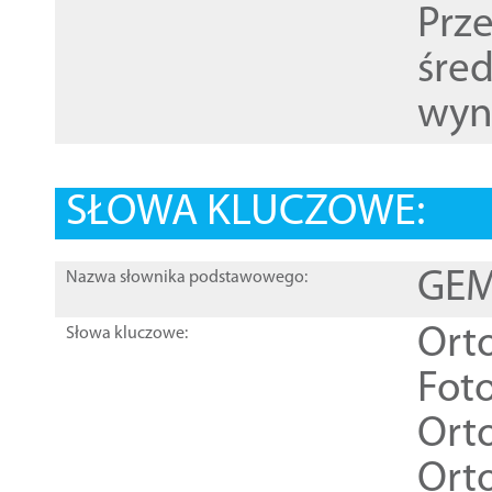
Prz
śre
wyn
SŁOWA KLUCZOWE:
GEME
Nazwa słownika podstawowego:
Ort
Słowa kluczowe:
Foto
Ort
Ort