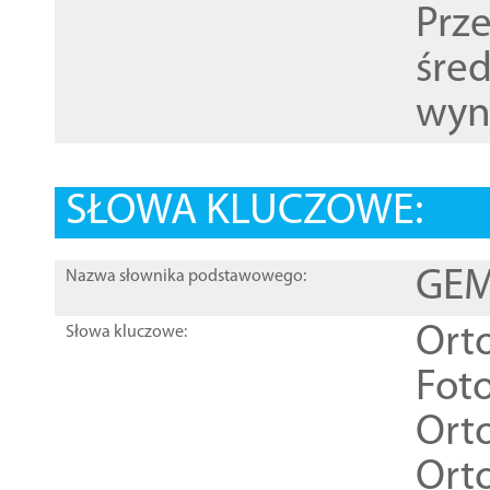
Prz
śre
wyn
SŁOWA KLUCZOWE:
GEME
Nazwa słownika podstawowego:
Ort
Słowa kluczowe:
Foto
Ort
Ort