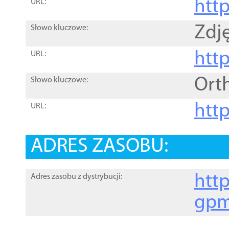
htt
URL:
Zdję
Słowo kluczowe:
htt
URL:
Ort
Słowo kluczowe:
http
URL:
ADRES ZASOBU:
http
Adres zasobu z dystrybucji:
gpm