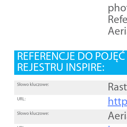
pho
Refe
Aer
REFERENCJE DO POJĘ
REJESTRU INSPIRE:
Rast
Słowo kluczowe:
htt
URL:
Aer
Słowo kluczowe: