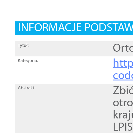
INFORMACJE PODSTA
Orto
Tytuł:
http
Kategoria:
cod
Zbi
Abstrakt:
otr
kra
LPI