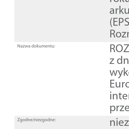
ark
(EPS
Roz
ROZ
Nazwa dokumentu:
z dn
wyk
Euro
inte
prz
nie
Zgodne/niezgodne: