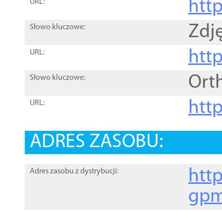
htt
URL:
Zdję
Słowo kluczowe:
htt
URL:
Ort
Słowo kluczowe:
http
URL:
ADRES ZASOBU:
http
Adres zasobu z dystrybucji:
gpm