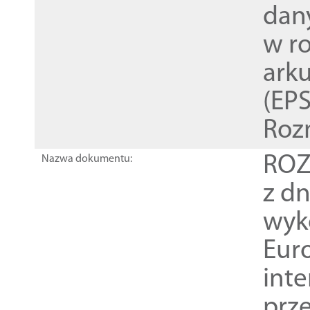
dan
w r
ark
(EPS
Roz
ROZ
Nazwa dokumentu:
z dn
wyk
Euro
inte
prz