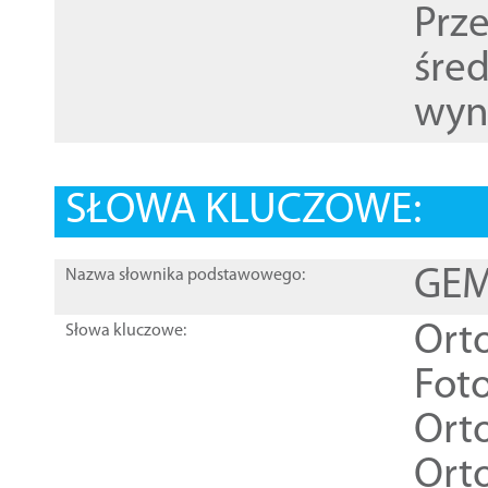
Prz
śre
wyn
SŁOWA KLUCZOWE:
GEME
Nazwa słownika podstawowego:
Ort
Słowa kluczowe:
Foto
Ort
Ort