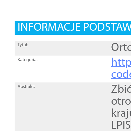
INFORMACJE PODSTA
Orto
Tytuł:
http
Kategoria:
cod
Zbi
Abstrakt:
otr
kra
LPI