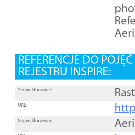
pho
Refe
Aer
REFERENCJE DO POJĘ
REJESTRU INSPIRE:
Rast
Słowo kluczowe:
htt
URL:
Aer
Słowo kluczowe: