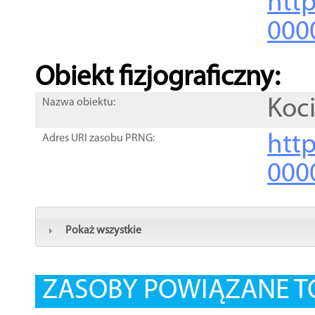
http
000
Obiekt fizjograficzny:
Koc
Nazwa obiektu:
http
Adres URI zasobu PRNG:
000
Pokaż wszystkie
ZASOBY POWIĄZANE T