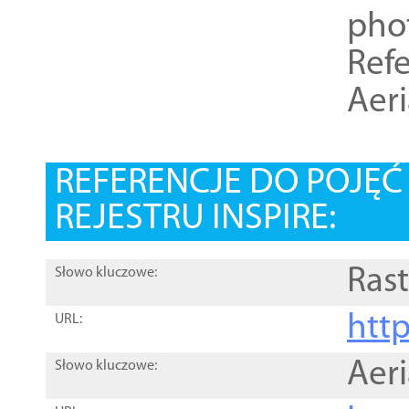
pho
Refe
Aer
REFERENCJE DO POJĘ
REJESTRU INSPIRE:
Rast
Słowo kluczowe:
htt
URL:
Aer
Słowo kluczowe: