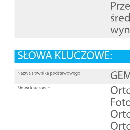
Prz
śre
wyn
SŁOWA KLUCZOWE:
GEME
Nazwa słownika podstawowego:
Ort
Słowa kluczowe:
Foto
Ort
Ort