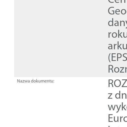
Cen
Geod
dan
rok
ark
(EPS
Roz
ROZ
Nazwa dokumentu:
z dn
wyk
Euro