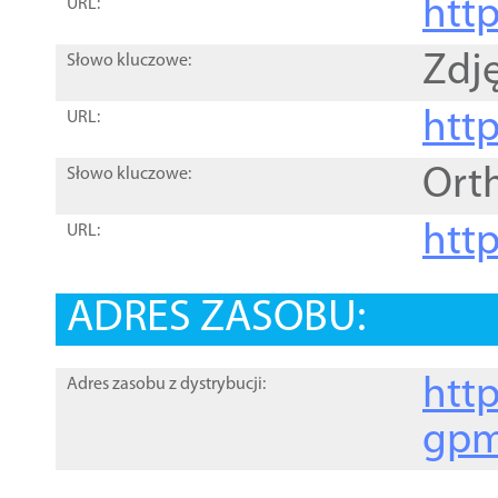
htt
URL:
Zdję
Słowo kluczowe:
htt
URL:
Ort
Słowo kluczowe:
http
URL:
ADRES ZASOBU:
http
Adres zasobu z dystrybucji:
gpm