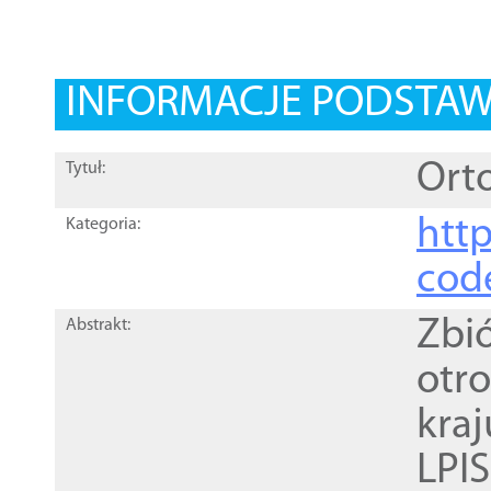
INFORMACJE PODSTA
Orto
Tytuł:
http
Kategoria:
cod
Zbi
Abstrakt:
otr
kra
LPI