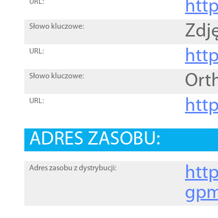
htt
URL:
Zdję
Słowo kluczowe:
htt
URL:
Ort
Słowo kluczowe:
http
URL:
ADRES ZASOBU:
http
Adres zasobu z dystrybucji:
gpm