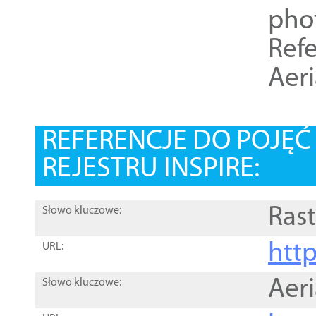
pho
Refe
Aer
REFERENCJE DO POJĘ
REJESTRU INSPIRE:
Rast
Słowo kluczowe:
htt
URL:
Aer
Słowo kluczowe: