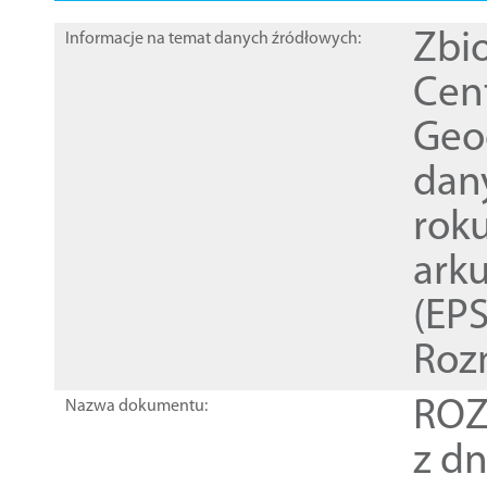
Zbi
Informacje na temat danych źródłowych:
Cen
Geod
dan
rok
ark
(EPS
Roz
ROZ
Nazwa dokumentu:
z dn