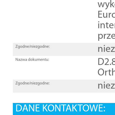
wyk
Euro
inte
prz
nie
Zgodne/niezgodne:
D2.8
Nazwa dokumentu:
Orth
nie
Zgodne/niezgodne:
DANE KONTAKTOWE: