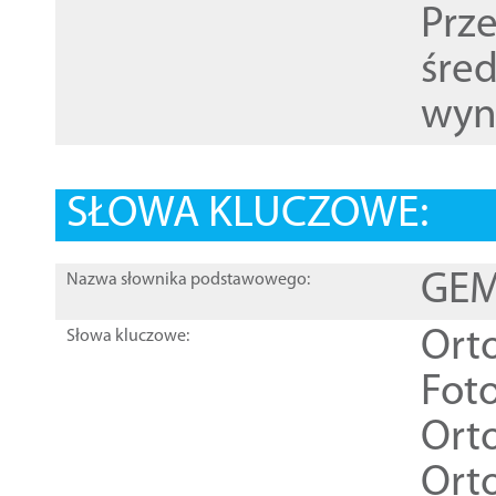
Prz
śre
wyn
SŁOWA KLUCZOWE:
GEME
Nazwa słownika podstawowego:
Ort
Słowa kluczowe:
Foto
Ort
Ort