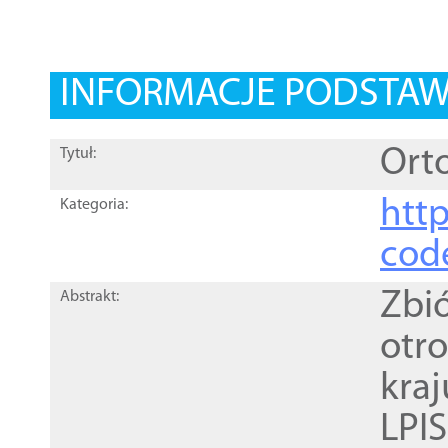
INFORMACJE PODSTA
Orto
Tytuł:
http
Kategoria:
cod
Zbi
Abstrakt:
otr
kra
LPI