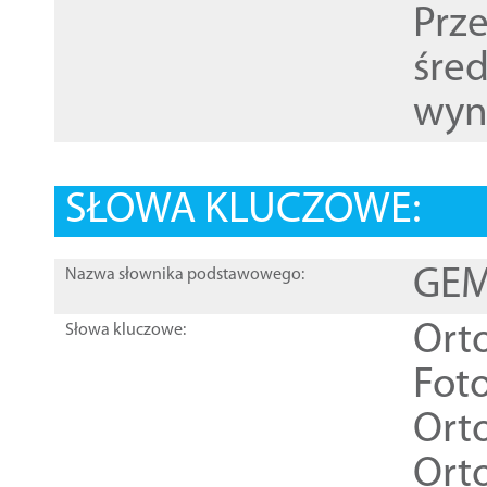
Prz
śre
wyn
SŁOWA KLUCZOWE:
GEME
Nazwa słownika podstawowego:
Ort
Słowa kluczowe:
Foto
Ort
Ort