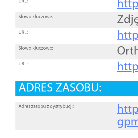
htt
URL:
Zdję
Słowo kluczowe:
htt
URL:
Ort
Słowo kluczowe:
http
URL:
ADRES ZASOBU:
http
Adres zasobu z dystrybucji:
gpm