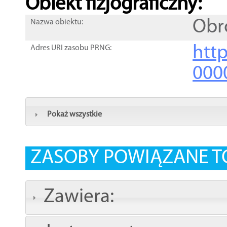
Obiekt fizjograficzny:
Obr
Nazwa obiektu:
http
Adres URI zasobu PRNG:
000
Pokaż wszystkie
ZASOBY POWIĄZANE T
Zawiera: