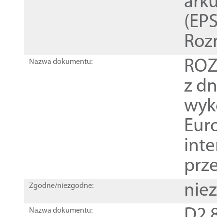
ark
(EPS
Roz
ROZ
Nazwa dokumentu:
z dn
wyk
Euro
inte
prz
nie
Zgodne/niezgodne:
D2.8
Nazwa dokumentu: