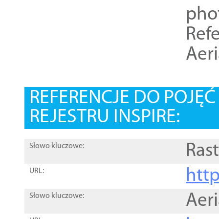
pho
Refe
Aer
REFERENCJE DO POJĘ
REJESTRU INSPIRE:
Rast
Słowo kluczowe:
htt
URL:
Aer
Słowo kluczowe: