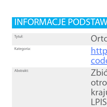
INFORMACJE PODSTA
Orto
Tytuł:
http
Kategoria:
cod
Zbi
Abstrakt:
otr
kra
LPI