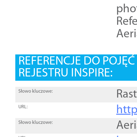
pho
Refe
Aer
REFERENCJE DO POJĘ
REJESTRU INSPIRE:
Rast
Słowo kluczowe:
htt
URL:
Aer
Słowo kluczowe: