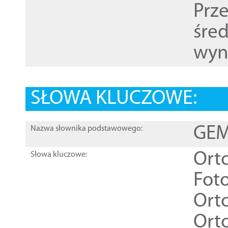
Prz
śre
wyn
SŁOWA KLUCZOWE:
GEME
Nazwa słownika podstawowego:
Ort
Słowa kluczowe:
Foto
Ort
Ort