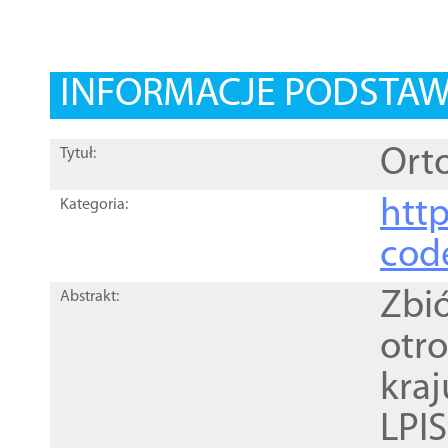
INFORMACJE PODSTA
Orto
Tytuł:
http
Kategoria:
cod
Zbi
Abstrakt:
otr
kra
LPI