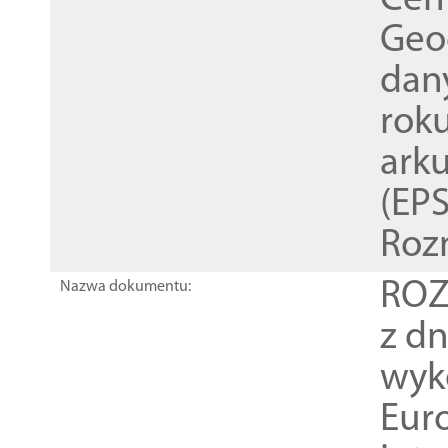
Cen
Geod
dan
rok
ark
(EPS
Roz
ROZ
Nazwa dokumentu:
z dn
wyk
Euro