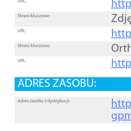
htt
URL:
Zdję
Słowo kluczowe:
htt
URL:
Ort
Słowo kluczowe:
http
URL:
ADRES ZASOBU:
http
Adres zasobu z dystrybucji:
gpm