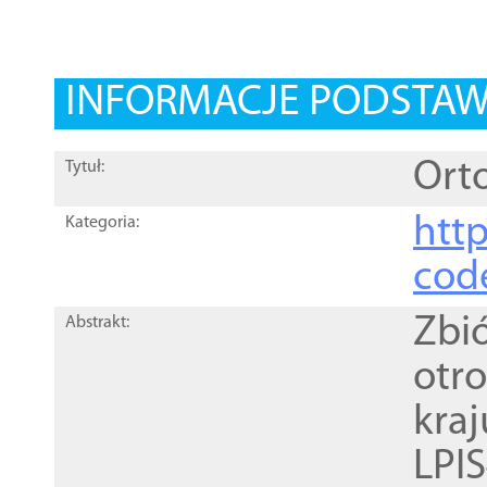
INFORMACJE PODSTA
Orto
Tytuł:
http
Kategoria:
cod
Zbi
Abstrakt:
otr
kra
LPI