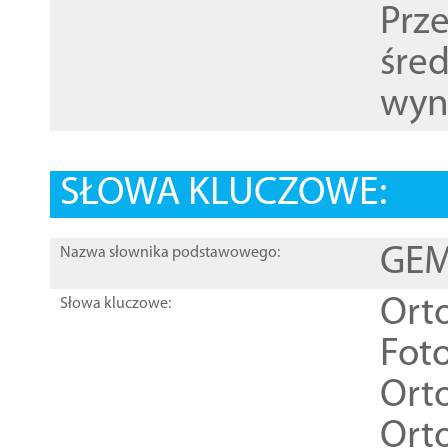
Prz
śre
wyn
SŁOWA KLUCZOWE:
GEME
Nazwa słownika podstawowego:
Ort
Słowa kluczowe:
Foto
Ort
Ort