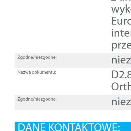
wyk
Euro
inte
prz
nie
Zgodne/niezgodne:
D2.8
Nazwa dokumentu:
Orth
nie
Zgodne/niezgodne:
DANE KONTAKTOWE: