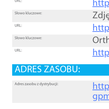
htt
URL:
Zdję
Słowo kluczowe:
htt
URL:
Ort
Słowo kluczowe:
http
URL:
ADRES ZASOBU:
http
Adres zasobu z dystrybucji:
gpm