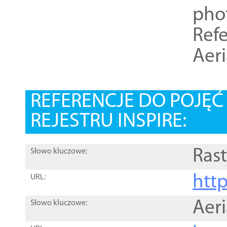
pho
Refe
Aer
REFERENCJE DO POJĘ
REJESTRU INSPIRE:
Rast
Słowo kluczowe:
htt
URL:
Aer
Słowo kluczowe: