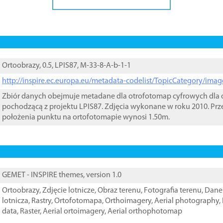
Ortoobrazy, 0.5, LPIS87, M-33-8-A-b-1-1
http://inspire.ec.europa.eu/metadata-codelist/TopicCategory/im
Zbiór danych obejmuje metadane dla otrofotomap cyfrowych dla o
pochodzącą z projektu LPIS87. Zdjęcia wykonane w roku 2010. Prz
położenia punktu na ortofotomapie wynosi 1.50m.
GEMET - INSPIRE themes, version 1.0
Ortoobrazy
,
Zdjęcie lotnicze
,
Obraz terenu
,
Fotografia terenu
,
Dane 
lotnicza
,
Rastry
,
Ortofotomapa
,
Orthoimagery
,
Aerial photography
,
data
,
Raster
,
Aerial ortoimagery
,
Aerial orthophotomap