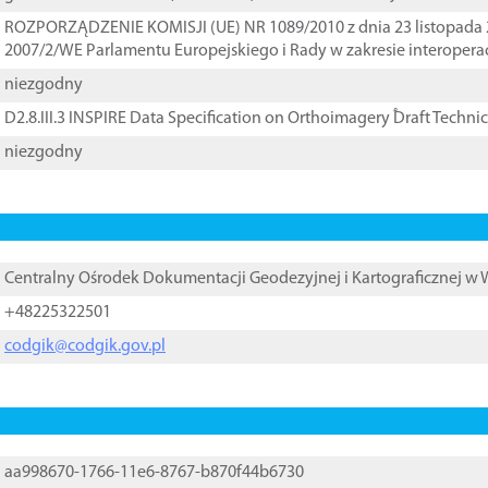
ROZPORZĄDZENIE KOMISJI (UE) NR 1089/2010 z dnia 23 listopada 
2007/2/WE Parlamentu Europejskiego i Rady w zakresie interopera
niezgodny
D2.8.III.3 INSPIRE Data Specification on Orthoimagery ֠Draft Techni
niezgodny
Centralny Ośrodek Dokumentacji Geodezyjnej i Kartograficznej w
+48225322501
codgik@codgik.gov.pl
aa998670-1766-11e6-8767-b870f44b6730