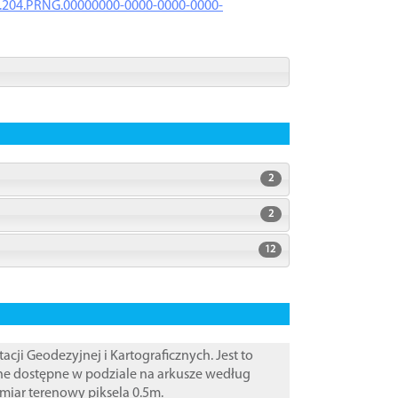
iK.204.PRNG.00000000-0000-0000-0000-
2
2
12
i Geodezyjnej i Kartograficznych. Jest to
ane dostępne w podziale na arkusze według
zmiar terenowy piksela 0.5m.