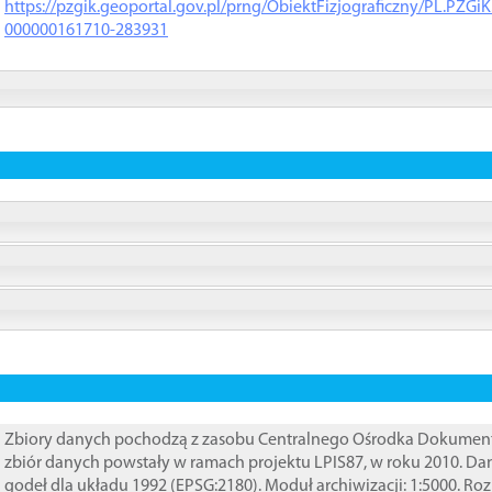
https://pzgik.geoportal.gov.pl/prng/ObiektFizjograficzny/PL.PZG
000000161710-283931
Zbiory danych pochodzą z zasobu Centralnego Ośrodka Dokumentacj
zbiór danych powstały w ramach projektu LPIS87, w roku 2010. D
godeł dla układu 1992 (EPSG:2180). Moduł archiwizacji: 1:5000. Ro