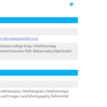
ageryBaseMapsEarthCover
bszaru całego kraju. Ortofotomapy
estrzeń barwna: RGB. Maksymalny błąd średni
referencyjne
,
Ortofotogram
,
Ortofotomapa
Land image
,
Land photography
,
Referential