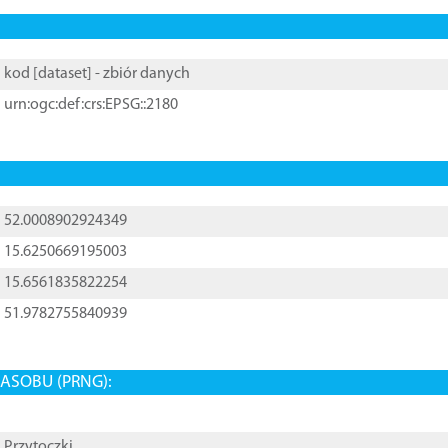
kod [
dataset
] - zbiór danych
urn:ogc:def:crs:EPSG::2180
52.0008902924349
15.6250669195003
15.6561835822254
51.9782755840939
ASOBU (PRNG):
Przytoczki