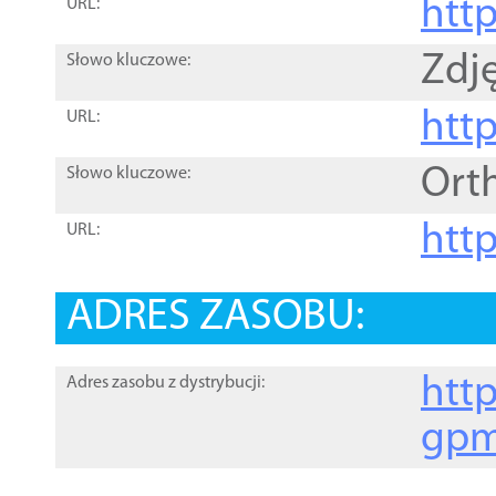
htt
URL:
Zdję
Słowo kluczowe:
htt
URL:
Ort
Słowo kluczowe:
http
URL:
ADRES ZASOBU:
http
Adres zasobu z dystrybucji:
gpm