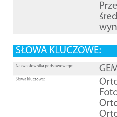
Prz
śre
wyn
SŁOWA KLUCZOWE:
GEME
Nazwa słownika podstawowego:
Ort
Słowa kluczowe:
Foto
Ort
Ort