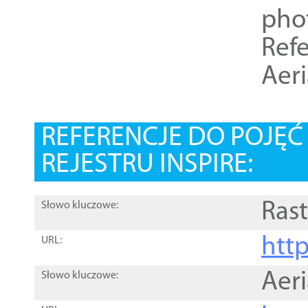
pho
Refe
Aer
REFERENCJE DO POJĘ
REJESTRU INSPIRE:
Rast
Słowo kluczowe:
htt
URL:
Aer
Słowo kluczowe: