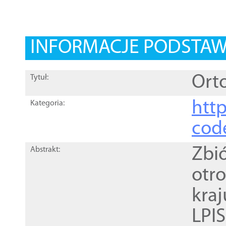
INFORMACJE PODSTA
Orto
Tytuł:
http
Kategoria:
cod
Zbi
Abstrakt:
otr
kra
LPI