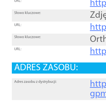
htt
URL:
Zdję
Słowo kluczowe:
htt
URL:
Ort
Słowo kluczowe:
http
URL:
ADRES ZASOBU:
http
Adres zasobu z dystrybucji:
gpm