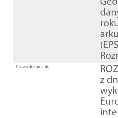
Geod
dan
rok
ark
(EPS
Roz
ROZ
Nazwa dokumentu:
z dn
wyk
Euro
inte