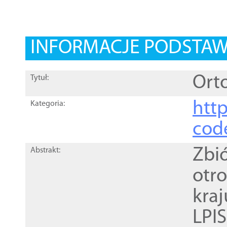
INFORMACJE PODSTA
Orto
Tytuł:
http
Kategoria:
cod
Zbi
Abstrakt:
otr
kra
LPI