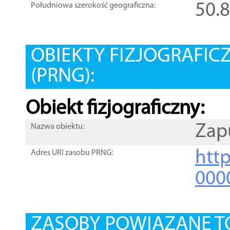
50.
Południowa szerokość geograficzna:
OBIEKTY FIZJOGRAFIC
(PRNG):
Obiekt fizjograficzny:
Zap
Nazwa obiektu:
http
Adres URI zasobu PRNG:
000
ZASOBY POWIĄZANE T