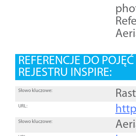
pho
Refe
Aer
REFERENCJE DO POJĘ
REJESTRU INSPIRE:
Rast
Słowo kluczowe:
htt
URL:
Aer
Słowo kluczowe: