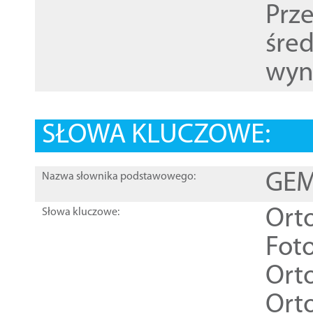
Prz
śre
wyn
SŁOWA KLUCZOWE:
GEME
Nazwa słownika podstawowego:
Ort
Słowa kluczowe:
Foto
Ort
Ort