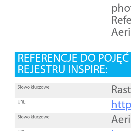
pho
Refe
Aer
REFERENCJE DO POJĘ
REJESTRU INSPIRE:
Rast
Słowo kluczowe:
htt
URL:
Aer
Słowo kluczowe: