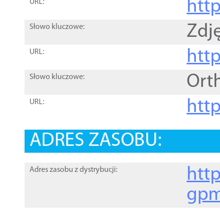
htt
URL:
Zdję
Słowo kluczowe:
htt
URL:
Ort
Słowo kluczowe:
http
URL:
ADRES ZASOBU:
http
Adres zasobu z dystrybucji:
gpm