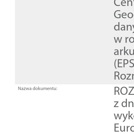
Cen
Geod
dan
w r
ark
(EPS
Roz
ROZ
Nazwa dokumentu:
z dn
wyk
Euro