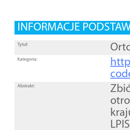
INFORMACJE PODSTA
Orto
Tytuł:
http
Kategoria:
cod
Zbi
Abstrakt:
otr
kra
LPI