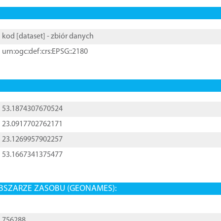
kod [
dataset
] - zbiór danych
urn:ogc:def:crs:EPSG::2180
53.1874307670524
23.0917702762171
23.1269957902257
53.1667341375477
BSZARZE ZASOBU (GEONAMES):
756288