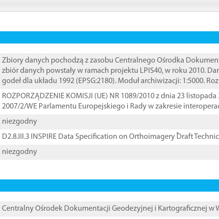
Zbiory danych pochodzą z zasobu Centralnego Ośrodka Dokumentacj
zbiór danych powstały w ramach projektu LPIS40, w roku 2010. D
godeł dla układu 1992 (EPSG:2180). Moduł archiwizacji: 1:5000. Ro
ROZPORZĄDZENIE KOMISJI (UE) NR 1089/2010 z dnia 23 listopada 
2007/2/WE Parlamentu Europejskiego i Rady w zakresie interopera
niezgodny
D2.8.III.3 INSPIRE Data Specification on Orthoimagery ֠Draft Techni
niezgodny
Centralny Ośrodek Dokumentacji Geodezyjnej i Kartograficznej w