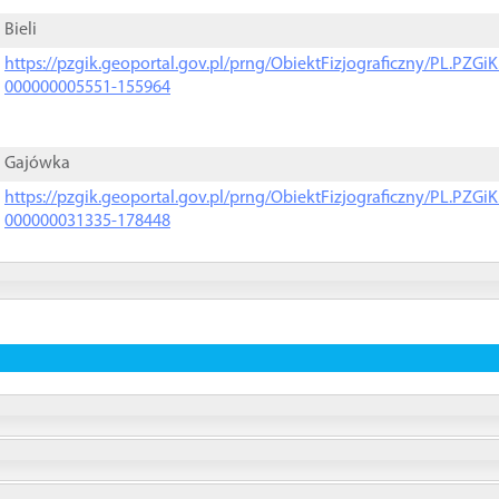
Bieli
https://pzgik.geoportal.gov.pl/prng/ObiektFizjograficzny/PL.PZG
000000005551-155964
Gajówka
https://pzgik.geoportal.gov.pl/prng/ObiektFizjograficzny/PL.PZG
000000031335-178448