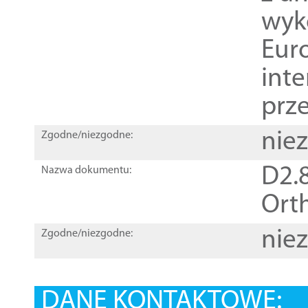
wyk
Euro
inte
prz
nie
Zgodne/niezgodne:
D2.8
Nazwa dokumentu:
Orth
nie
Zgodne/niezgodne:
DANE KONTAKTOWE: