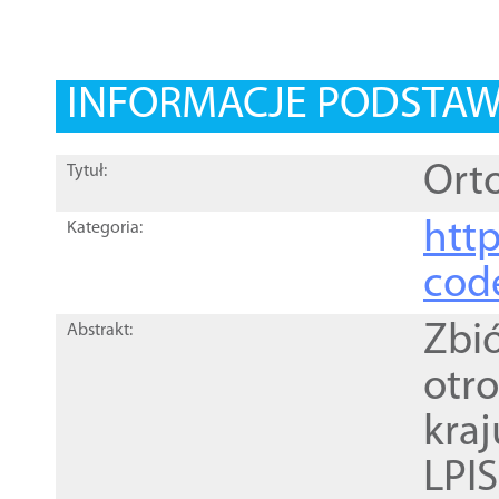
INFORMACJE PODSTA
Orto
Tytuł:
http
Kategoria:
cod
Zbi
Abstrakt:
otr
kra
LPI