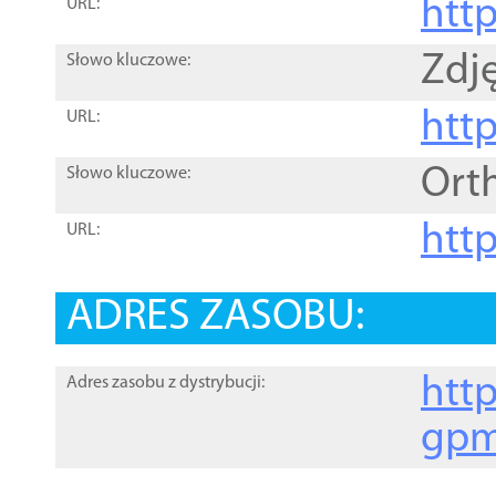
htt
URL:
Zdję
Słowo kluczowe:
htt
URL:
Ort
Słowo kluczowe:
http
URL:
ADRES ZASOBU:
http
Adres zasobu z dystrybucji:
gpm