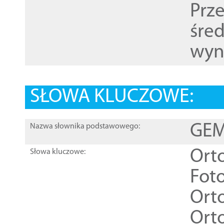
Prz
śre
wyn
SŁOWA KLUCZOWE:
GEME
Nazwa słownika podstawowego:
Ort
Słowa kluczowe:
Foto
Ort
Ort