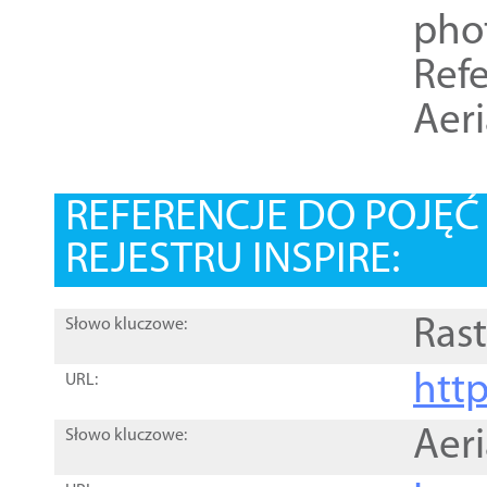
pho
Refe
Aer
REFERENCJE DO POJĘ
REJESTRU INSPIRE:
Rast
Słowo kluczowe:
htt
URL:
Aer
Słowo kluczowe: