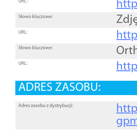
htt
URL:
Zdję
Słowo kluczowe:
htt
URL:
Ort
Słowo kluczowe:
http
URL:
ADRES ZASOBU:
http
Adres zasobu z dystrybucji:
gpm