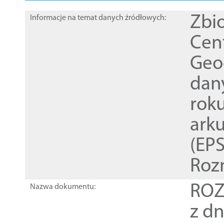
Zbi
Informacje na temat danych źródłowych:
Cen
Geod
dan
rok
ark
(EPS
Roz
ROZ
Nazwa dokumentu:
z dn