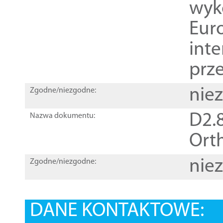
wyk
Euro
inte
prz
nie
Zgodne/niezgodne:
D2.8
Nazwa dokumentu:
Orth
nie
Zgodne/niezgodne:
DANE KONTAKTOWE: