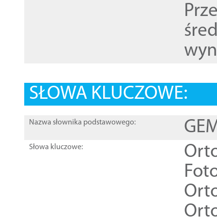
Prz
śre
wyn
SŁOWA KLUCZOWE:
GEME
Nazwa słownika podstawowego:
Ort
Słowa kluczowe:
Foto
Ort
Ort