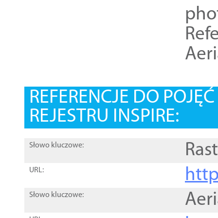
pho
Refe
Aer
REFERENCJE DO POJĘ
REJESTRU INSPIRE:
Rast
Słowo kluczowe:
htt
URL:
Aer
Słowo kluczowe: