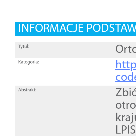
INFORMACJE PODSTA
Orto
Tytuł:
http
Kategoria:
cod
Zbi
Abstrakt:
otr
kra
LPI