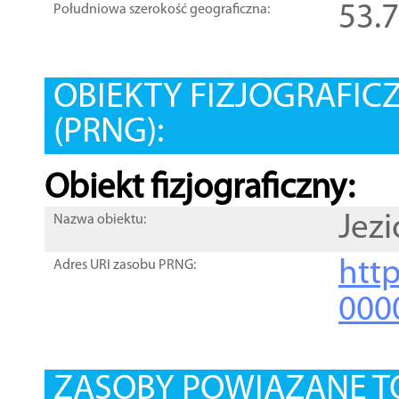
53.
Południowa szerokość geograficzna:
OBIEKTY FIZJOGRAFIC
(PRNG):
Obiekt fizjograficzny:
Jezi
Nazwa obiektu:
http
Adres URI zasobu PRNG:
000
ZASOBY POWIĄZANE T