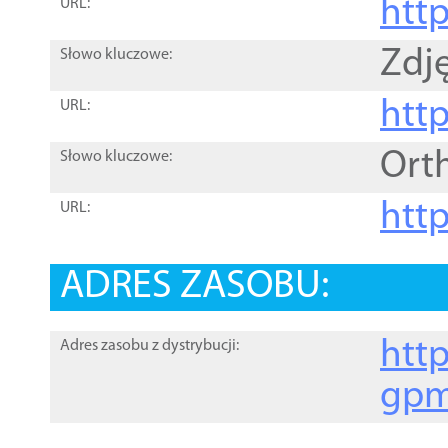
htt
URL:
Zdję
Słowo kluczowe:
htt
URL:
Ort
Słowo kluczowe:
http
URL:
ADRES ZASOBU:
http
Adres zasobu z dystrybucji:
gpm