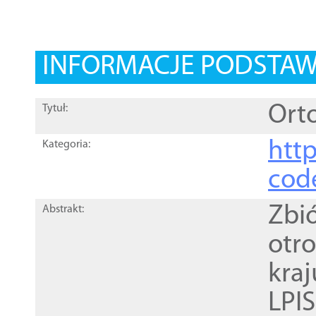
INFORMACJE PODSTA
Orto
Tytuł:
http
Kategoria:
cod
Zbi
Abstrakt:
otr
kra
LPI