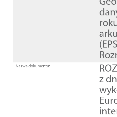
Geod
dan
rok
ark
(EPS
Roz
ROZ
Nazwa dokumentu:
z dn
wyk
Euro
inte