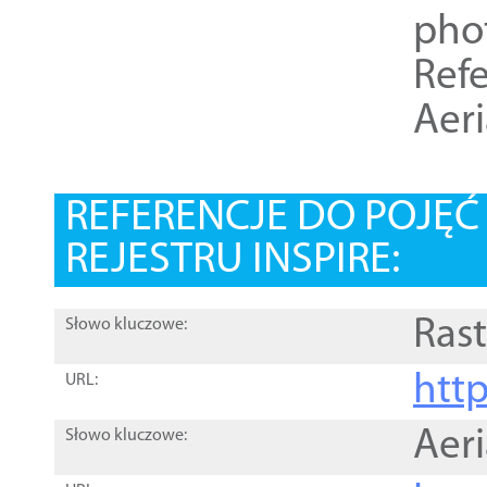
pho
Refe
Aer
REFERENCJE DO POJĘ
REJESTRU INSPIRE:
Rast
Słowo kluczowe:
htt
URL:
Aer
Słowo kluczowe: