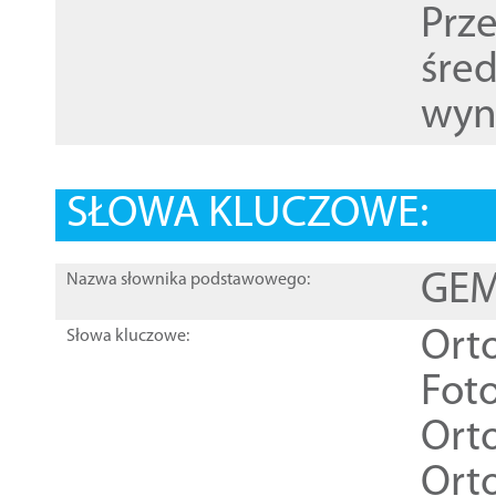
Prz
śre
wyn
SŁOWA KLUCZOWE:
GEME
Nazwa słownika podstawowego:
Ort
Słowa kluczowe:
Foto
Ort
Ort