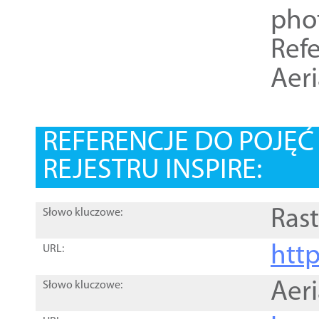
pho
Refe
Aer
REFERENCJE DO POJĘ
REJESTRU INSPIRE:
Rast
Słowo kluczowe:
htt
URL:
Aer
Słowo kluczowe: