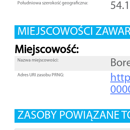
54.
Południowa szerokość geograficzna:
MIEJSCOWOŚCI ZAWART
Miejscowość:
Bor
Nazwa miejscowości:
htt
Adres URI zasobu PRNG:
000
ZASOBY POWIĄZANE T