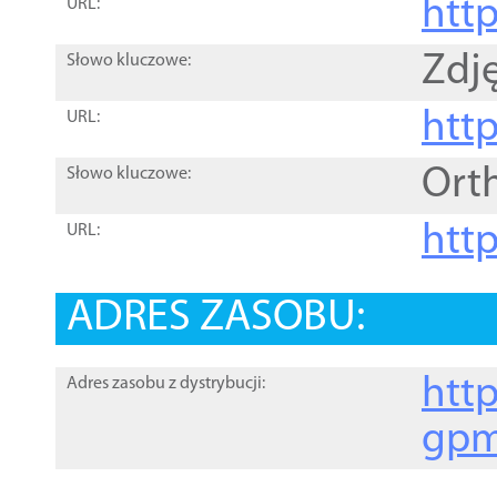
htt
URL:
Zdję
Słowo kluczowe:
htt
URL:
Ort
Słowo kluczowe:
http
URL:
ADRES ZASOBU:
http
Adres zasobu z dystrybucji:
gpm