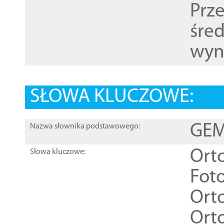
Prz
śre
wyn
SŁOWA KLUCZOWE:
GEME
Nazwa słownika podstawowego:
Ort
Słowa kluczowe:
Foto
Ort
Ort