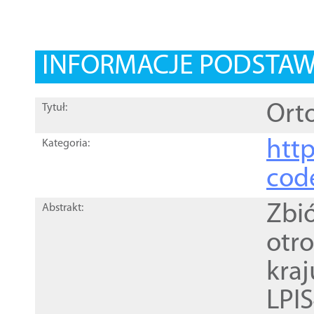
INFORMACJE PODSTA
Orto
Tytuł:
http
Kategoria:
cod
Zbi
Abstrakt:
otr
kra
LPI