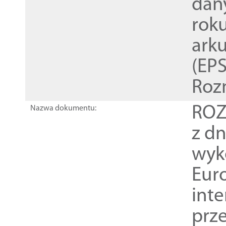
dan
rok
ark
(EPS
Roz
ROZ
Nazwa dokumentu:
z dn
wyk
Euro
inte
prz