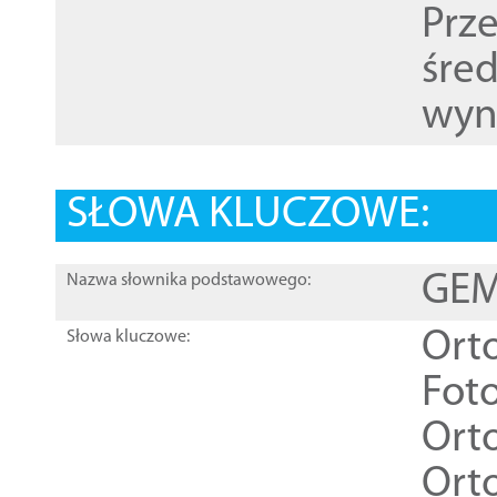
Prz
śre
wyn
SŁOWA KLUCZOWE:
GEME
Nazwa słownika podstawowego:
Ort
Słowa kluczowe:
Foto
Ort
Ort