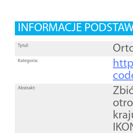
INFORMACJE PODSTA
Orto
Tytuł:
http
Kategoria:
cod
Zbi
Abstrakt:
otr
kra
IKO