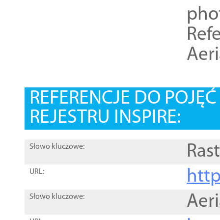
pho
Refe
Aer
REFERENCJE DO POJĘ
REJESTRU INSPIRE:
Rast
Słowo kluczowe:
htt
URL:
Aer
Słowo kluczowe: