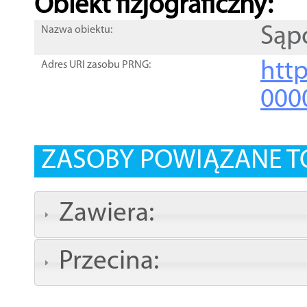
Obiekt fizjograficzny:
Sąp
Nazwa obiektu:
http
Adres URI zasobu PRNG:
000
ZASOBY POWIĄZANE T
Zawiera:
Przecina: