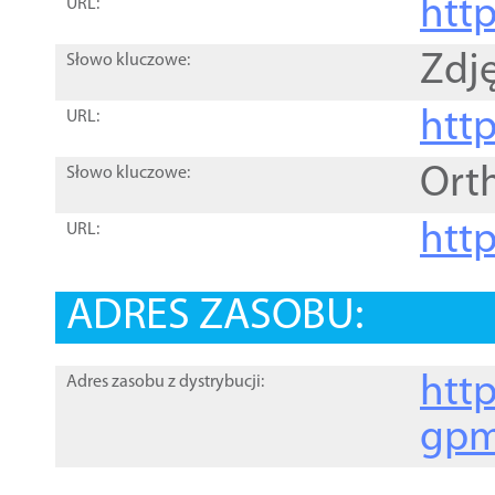
htt
URL:
Zdję
Słowo kluczowe:
htt
URL:
Ort
Słowo kluczowe:
http
URL:
ADRES ZASOBU:
http
Adres zasobu z dystrybucji:
gpm