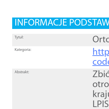
INFORMACJE PODSTA
Orto
Tytuł:
http
Kategoria:
cod
Zbi
Abstrakt:
otr
kra
LPI