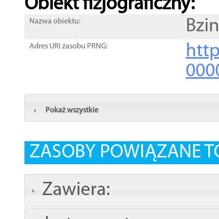
Obiekt fizjograficzny:
Bzin
Nazwa obiektu:
http
Adres URI zasobu PRNG:
000
Pokaż wszystkie
ZASOBY POWIĄZANE T
Zawiera: