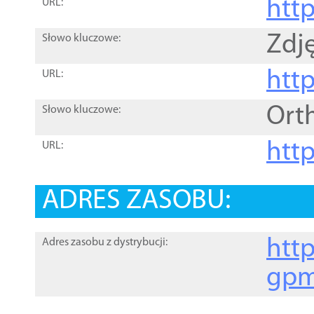
htt
URL:
Zdję
Słowo kluczowe:
htt
URL:
Ort
Słowo kluczowe:
http
URL:
ADRES ZASOBU:
http
Adres zasobu z dystrybucji:
gpm