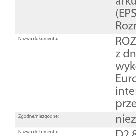
ark
(EPS
Roz
ROZ
Nazwa dokumentu:
z dn
wyk
Euro
inte
prz
nie
Zgodne/niezgodne:
D2.8
Nazwa dokumentu: