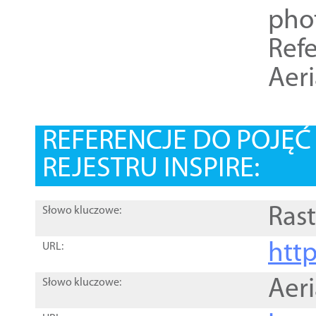
pho
Refe
Aer
REFERENCJE DO POJĘ
REJESTRU INSPIRE:
Rast
Słowo kluczowe:
htt
URL:
Aer
Słowo kluczowe: