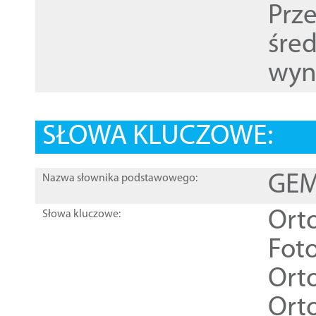
Prz
śre
wyn
SŁOWA KLUCZOWE:
GEME
Nazwa słownika podstawowego:
Ort
Słowa kluczowe:
Foto
Ort
Ort