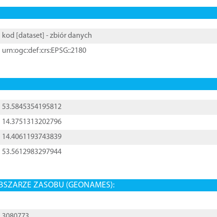
kod [
dataset
] - zbiór danych
urn:ogc:def:crs:EPSG::2180
53.5845354195812
14.3751313202796
14.4061193743839
53.5612983297944
BSZARZE ZASOBU (GEONAMES):
3080773