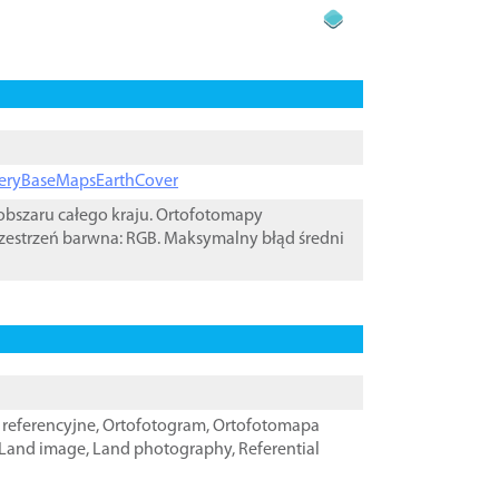
ageryBaseMapsEarthCover
bszaru całego kraju. Ortofotomapy
zestrzeń barwna: RGB. Maksymalny błąd średni
referencyjne
,
Ortofotogram
,
Ortofotomapa
Land image
,
Land photography
,
Referential