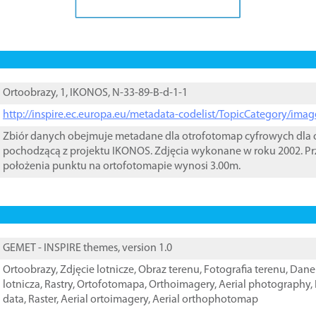
Ortoobrazy, 1, IKONOS, N-33-89-B-d-1-1
http://inspire.ec.europa.eu/metadata-codelist/TopicCategory/im
Zbiór danych obejmuje metadane dla otrofotomap cyfrowych dla o
pochodzącą z projektu IKONOS. Zdjęcia wykonane w roku 2002. Pr
położenia punktu na ortofotomapie wynosi 3.00m.
GEMET - INSPIRE themes, version 1.0
Ortoobrazy
,
Zdjęcie lotnicze
,
Obraz terenu
,
Fotografia terenu
,
Dane 
lotnicza
,
Rastry
,
Ortofotomapa
,
Orthoimagery
,
Aerial photography
,
data
,
Raster
,
Aerial ortoimagery
,
Aerial orthophotomap