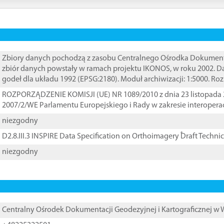
Zbiory danych pochodzą z zasobu Centralnego Ośrodka Dokumentacj
zbiór danych powstały w ramach projektu IKONOS, w roku 2002. D
godeł dla układu 1992 (EPSG:2180). Moduł archiwizacji: 1:5000. Ro
ROZPORZĄDZENIE KOMISJI (UE) NR 1089/2010 z dnia 23 listopada 
2007/2/WE Parlamentu Europejskiego i Rady w zakresie interopera
niezgodny
D2.8.III.3 INSPIRE Data Specification on Orthoimagery ֠Draft Techni
niezgodny
Centralny Ośrodek Dokumentacji Geodezyjnej i Kartograficznej w