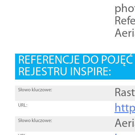
pho
Refe
Aer
REFERENCJE DO POJĘ
REJESTRU INSPIRE:
Rast
Słowo kluczowe:
htt
URL:
Aer
Słowo kluczowe: