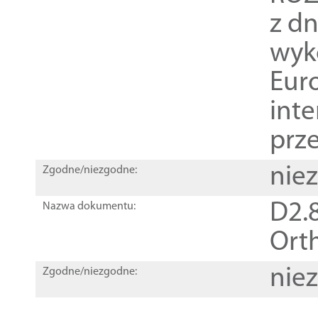
z dn
wyk
Euro
inte
prz
nie
Zgodne/niezgodne:
D2.8
Nazwa dokumentu:
Orth
nie
Zgodne/niezgodne: