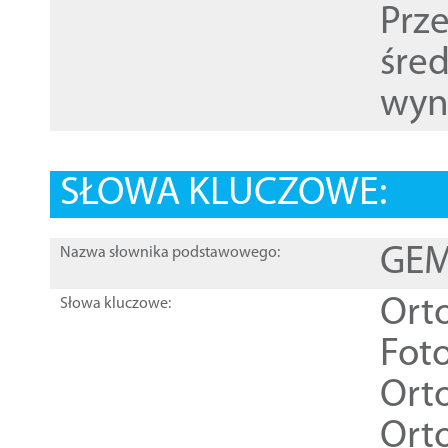
Prz
śre
wyn
SŁOWA KLUCZOWE:
GEME
Nazwa słownika podstawowego:
Ort
Słowa kluczowe:
Foto
Ort
Ort