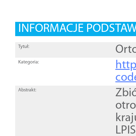
INFORMACJE PODSTA
Orto
Tytuł:
http
Kategoria:
cod
Zbi
Abstrakt:
otr
kra
LPI