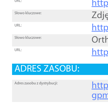
htt
URL:
Zdję
Słowo kluczowe:
htt
URL:
Ort
Słowo kluczowe:
http
URL:
ADRES ZASOBU:
http
Adres zasobu z dystrybucji:
gpm