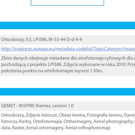
Ortoobrazy, 0.5, LPIS86, M-33-44-D-d-4-4
http://inspire.ec.europa.eu/metadata-codelist/TopicCategory/im
Zbiór danych obejmuje metadane dla otrofotomap cyfrowych dla o
pochodzącą z projektu LPIS86. Zdjęcia wykonane w roku 2010. Prz
położenia punktu na ortofotomapie wynosi 1.50m.
GEMET - INSPIRE themes, version 1.0
Ortoobrazy
,
Zdjęcie lotnicze
,
Obraz terenu
,
Fotografia terenu
,
Dane 
lotnicza
,
Rastry
,
Ortofotomapa
,
Orthoimagery
,
Aerial photography
,
data
,
Raster
,
Aerial ortoimagery
,
Aerial orthophotomap