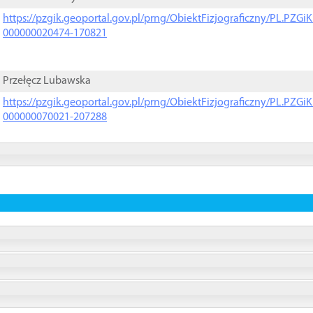
https://pzgik.geoportal.gov.pl/prng/ObiektFizjograficzny/PL.PZG
000000020474-170821
Przełęcz Lubawska
https://pzgik.geoportal.gov.pl/prng/ObiektFizjograficzny/PL.PZG
000000070021-207288