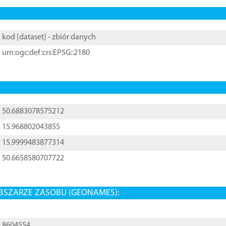
kod [
dataset
] - zbiór danych
urn:ogc:def:crs:EPSG::2180
50.6883078575212
15.968802043855
15.9999483877314
50.6658580707722
BSZARZE ZASOBU (GEONAMES):
8604554