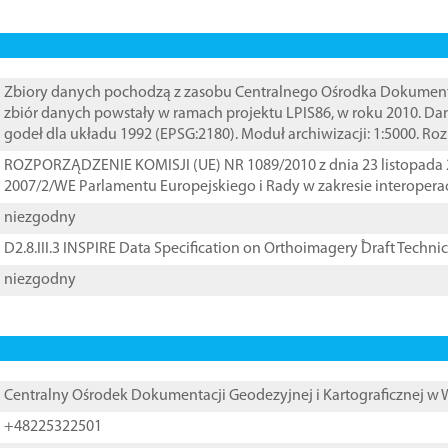
Zbiory danych pochodzą z zasobu Centralnego Ośrodka Dokumentacj
zbiór danych powstały w ramach projektu LPIS86, w roku 2010. D
godeł dla układu 1992 (EPSG:2180). Moduł archiwizacji: 1:5000. Ro
ROZPORZĄDZENIE KOMISJI (UE) NR 1089/2010 z dnia 23 listopada 
2007/2/WE Parlamentu Europejskiego i Rady w zakresie interopera
niezgodny
D2.8.III.3 INSPIRE Data Specification on Orthoimagery ֠Draft Techni
niezgodny
Centralny Ośrodek Dokumentacji Geodezyjnej i Kartograficznej w
+48225322501