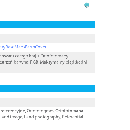
ageryBaseMapsEarthCover
bszaru całego kraju. Ortofotomapy
estrzeń barwna: RGB. Maksymalny błąd średni
referencyjne
,
Ortofotogram
,
Ortofotomapa
Land image
,
Land photography
,
Referential