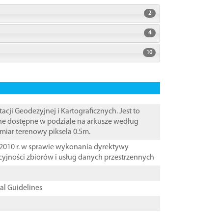
2
4
10
i Geodezyjnej i Kartograficznych. Jest to
ane dostępne w podziale na arkusze według
zmiar terenowy piksela 0.5m.
2010 r. w sprawie wykonania dyrektywy
cyjności zbiorów i usług danych przestrzennych
cal Guidelines