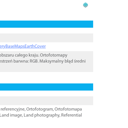
ageryBaseMapsEarthCover
bszaru całego kraju. Ortofotomapy
estrzeń barwna: RGB. Maksymalny błąd średni
referencyjne
,
Ortofotogram
,
Ortofotomapa
Land image
,
Land photography
,
Referential