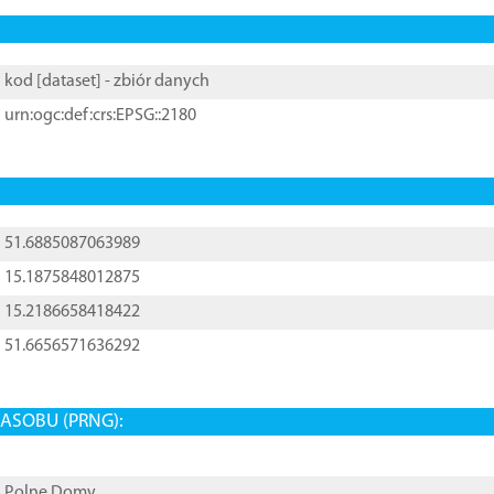
kod [
dataset
] - zbiór danych
urn:ogc:def:crs:EPSG::2180
51.6885087063989
15.1875848012875
15.2186658418422
51.6656571636292
ASOBU (PRNG):
Polne Domy