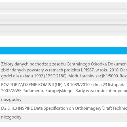
Zbiory danych pochodzą z zasobu Centralnego Ośrodka Dokumentacj
zbiór danych powstały w ramach projektu LPIS87, w roku 2010. D
godeł dla układu 1992 (EPSG:2180). Moduł archiwizacji: 1:5000. Ro
ROZPORZĄDZENIE KOMISJI (UE) NR 1089/2010 z dnia 23 listopada 
2007/2/WE Parlamentu Europejskiego i Rady w zakresie interopera
niezgodny
D2.8.III.3 INSPIRE Data Specification on Orthoimagery ֠Draft Techni
niezgodny