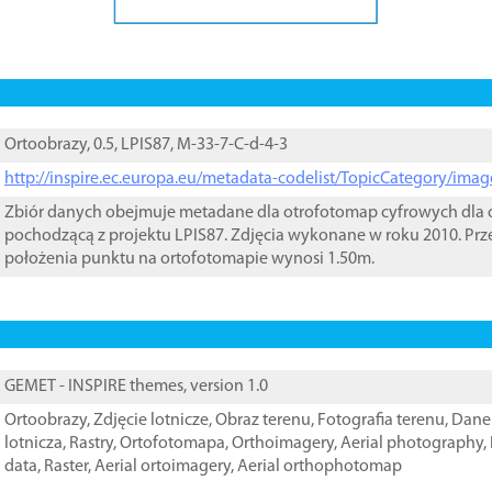
Ortoobrazy, 0.5, LPIS87, M-33-7-C-d-4-3
http://inspire.ec.europa.eu/metadata-codelist/TopicCategory/im
Zbiór danych obejmuje metadane dla otrofotomap cyfrowych dla o
pochodzącą z projektu LPIS87. Zdjęcia wykonane w roku 2010. Prz
położenia punktu na ortofotomapie wynosi 1.50m.
GEMET - INSPIRE themes, version 1.0
Ortoobrazy
,
Zdjęcie lotnicze
,
Obraz terenu
,
Fotografia terenu
,
Dane 
lotnicza
,
Rastry
,
Ortofotomapa
,
Orthoimagery
,
Aerial photography
,
data
,
Raster
,
Aerial ortoimagery
,
Aerial orthophotomap