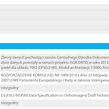
Zbiory danych pochodzą z zasobu Centralnego Ośrodka Dokumentacj
zbiór danych powstały w ramach projektu ISOK ORTO, w roku 2012
godeł dla układu 1992 (EPSG:2180). Moduł archiwizacji: 1:5000. Ro
ROZPORZĄDZENIE KOMISJI (UE) NR 1089/2010 z dnia 23 listopada 
2007/2/WE Parlamentu Europejskiego i Rady w zakresie interopera
niezgodny
D2.8.III.3 INSPIRE Data Specification on Orthoimagery ֠Draft Techni
niezgodny