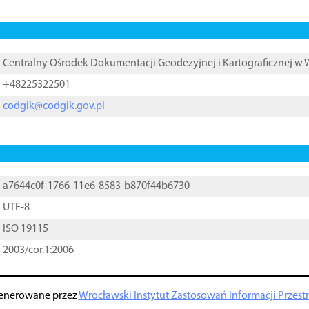
Centralny Ośrodek Dokumentacji Geodezyjnej i Kartograficznej w
+48225322501
codgik@codgik.gov.pl
a7644c0f-1766-11e6-8583-b870f44b6730
UTF-8
ISO 19115
2003/cor.1:2006
enerowane przez
Wrocławski Instytut Zastosowań Informacji Przestrz