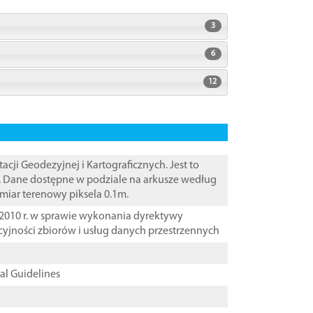
3
6
12
i Geodezyjnej i Kartograficznych. Jest to
. Dane dostępne w podziale na arkusze według
zmiar terenowy piksela 0.1m.
2010 r. w sprawie wykonania dyrektywy
cyjności zbiorów i usług danych przestrzennych
cal Guidelines