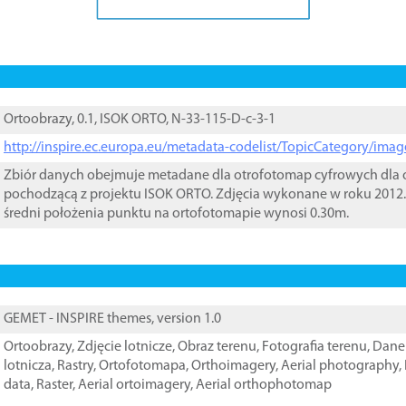
Ortoobrazy, 0.1, ISOK ORTO, N-33-115-D-c-3-1
http://inspire.ec.europa.eu/metadata-codelist/TopicCategory/im
Zbiór danych obejmuje metadane dla otrofotomap cyfrowych dla o
pochodzącą z projektu ISOK ORTO. Zdjęcia wykonane w roku 2012.
średni położenia punktu na ortofotomapie wynosi 0.30m.
GEMET - INSPIRE themes, version 1.0
Ortoobrazy
,
Zdjęcie lotnicze
,
Obraz terenu
,
Fotografia terenu
,
Dane 
lotnicza
,
Rastry
,
Ortofotomapa
,
Orthoimagery
,
Aerial photography
,
data
,
Raster
,
Aerial ortoimagery
,
Aerial orthophotomap