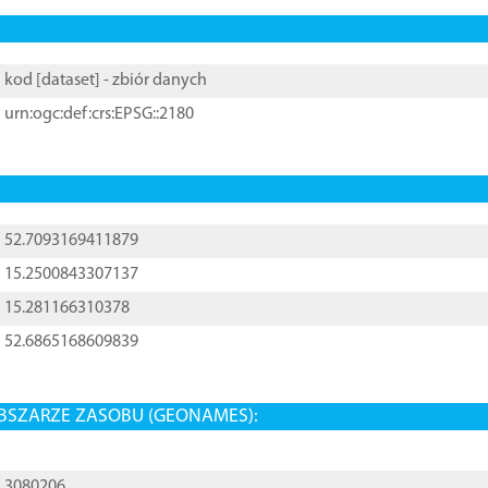
kod [
dataset
] - zbiór danych
urn:ogc:def:crs:EPSG::2180
52.7093169411879
15.2500843307137
15.281166310378
52.6865168609839
BSZARZE ZASOBU (GEONAMES):
3080206