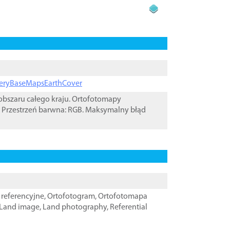
ageryBaseMapsEarthCover
bszaru całego kraju. Ortofotomapy
 Przestrzeń barwna: RGB. Maksymalny błąd
referencyjne
,
Ortofotogram
,
Ortofotomapa
Land image
,
Land photography
,
Referential