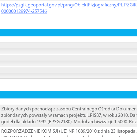
https://pzgik.geoportal.gov.pl/prng/ObiektFizjograficzny/PL.PZG
000000129974-257546
Zbiory danych pochodzą z zasobu Centralnego Ośrodka Dokumentacj
zbiór danych powstały w ramach projektu LPIS87, w roku 2010. D
godeł dla układu 1992 (EPSG:2180). Moduł archiwizacji: 1:5000. Ro
ROZPORZĄDZENIE KOMISJI (UE) NR 1089/2010 z dnia 23 listopada 