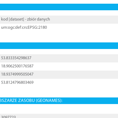
kod [
dataset
] - zbiór danych
urn:ogc:def:crs:EPSG::2180
53.833354298637
18.9062500176587
18.9374999505047
53.8124796803469
BSZARZE ZASOBU (GEONAMES):
3097723