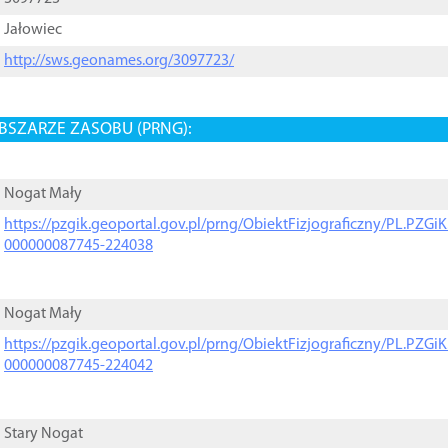
Jałowiec
http://sws.geonames.org/3097723/
BSZARZE ZASOBU (PRNG):
Nogat Mały
https://pzgik.geoportal.gov.pl/prng/ObiektFizjograficzny/PL.PZG
000000087745-224038
Nogat Mały
https://pzgik.geoportal.gov.pl/prng/ObiektFizjograficzny/PL.PZG
000000087745-224042
Stary Nogat