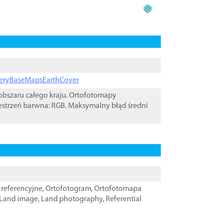
ageryBaseMapsEarthCover
bszaru całego kraju. Ortofotomapy
estrzeń barwna: RGB. Maksymalny błąd średni
referencyjne
,
Ortofotogram
,
Ortofotomapa
Land image
,
Land photography
,
Referential