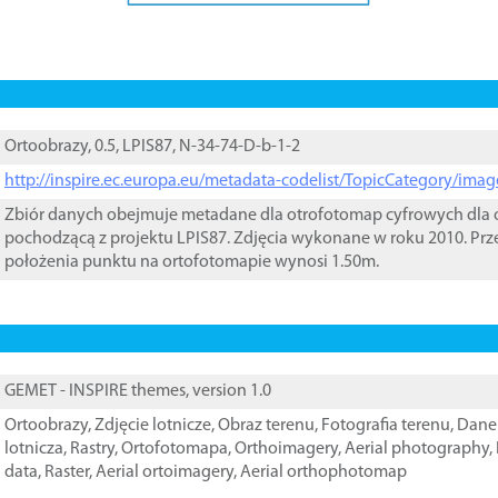
Ortoobrazy, 0.5, LPIS87, N-34-74-D-b-1-2
http://inspire.ec.europa.eu/metadata-codelist/TopicCategory/im
Zbiór danych obejmuje metadane dla otrofotomap cyfrowych dla o
pochodzącą z projektu LPIS87. Zdjęcia wykonane w roku 2010. Prz
położenia punktu na ortofotomapie wynosi 1.50m.
GEMET - INSPIRE themes, version 1.0
Ortoobrazy
,
Zdjęcie lotnicze
,
Obraz terenu
,
Fotografia terenu
,
Dane 
lotnicza
,
Rastry
,
Ortofotomapa
,
Orthoimagery
,
Aerial photography
,
data
,
Raster
,
Aerial ortoimagery
,
Aerial orthophotomap