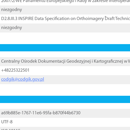
2007/2/WE Parlamentu Europejskiego i Rady w zakresie interopera
niezgodny
D2.8.III.3 INSPIRE Data Specification on Orthoimagery ֠Draft Techni
niezgodny
Centralny Ośrodek Dokumentacji Geodezyjnej i Kartograficznej w
+48225322501
codgik@codgik.gov.pl
a69b885e-1767-11e6-95fa-b870f44b6730
UTF-8