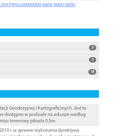
iK.204.PRNG.00000000-0000-0000-0000-
3
3
18
i Geodezyjnej i Kartograficznych. Jest to
ane dostępne w podziale na arkusze według
zmiar terenowy piksela 0.5m.
2010 r. w sprawie wykonania dyrektywy