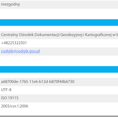
niezgodny
Centralny Ośrodek Dokumentacji Geodezyjnej i Kartograficznej w
+48225322501
codgik@codgik.gov.pl
a68700de-1765-11e6-b12d-b870f44b6730
UTF-8
ISO 19115
2003/cor.1:2006