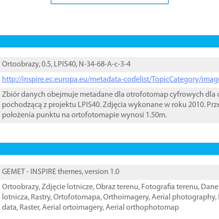
Ortoobrazy, 0.5, LPIS40, N-34-68-A-c-3-4
http://inspire.ec.europa.eu/metadata-codelist/TopicCategory/im
Zbiór danych obejmuje metadane dla otrofotomap cyfrowych dla o
pochodzącą z projektu LPIS40. Zdjęcia wykonane w roku 2010. Prz
położenia punktu na ortofotomapie wynosi 1.50m.
GEMET - INSPIRE themes, version 1.0
Ortoobrazy
,
Zdjęcie lotnicze
,
Obraz terenu
,
Fotografia terenu
,
Dane 
lotnicza
,
Rastry
,
Ortofotomapa
,
Orthoimagery
,
Aerial photography
,
data
,
Raster
,
Aerial ortoimagery
,
Aerial orthophotomap