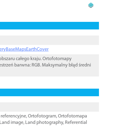
ageryBaseMapsEarthCover
bszaru całego kraju. Ortofotomapy
estrzeń barwna: RGB. Maksymalny błąd średni
referencyjne
,
Ortofotogram
,
Ortofotomapa
Land image
,
Land photography
,
Referential