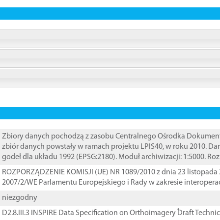
Zbiory danych pochodzą z zasobu Centralnego Ośrodka Dokumentacj
zbiór danych powstały w ramach projektu LPIS40, w roku 2010. D
godeł dla układu 1992 (EPSG:2180). Moduł archiwizacji: 1:5000. Ro
ROZPORZĄDZENIE KOMISJI (UE) NR 1089/2010 z dnia 23 listopada 
2007/2/WE Parlamentu Europejskiego i Rady w zakresie interopera
niezgodny
D2.8.III.3 INSPIRE Data Specification on Orthoimagery ֠Draft Techni