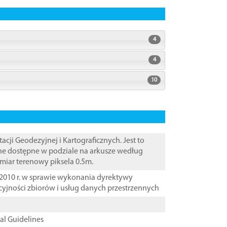
4
4
10
i Geodezyjnej i Kartograficznych. Jest to
ane dostępne w podziale na arkusze według
zmiar terenowy piksela 0.5m.
2010 r. w sprawie wykonania dyrektywy
cyjności zbiorów i usług danych przestrzennych
cal Guidelines