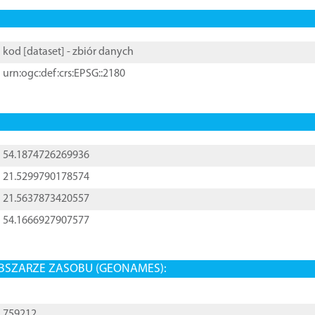
kod [
dataset
] - zbiór danych
urn:ogc:def:crs:EPSG::2180
54.1874726269936
21.5299790178574
21.5637873420557
54.1666927907577
BSZARZE ZASOBU (GEONAMES):
759212