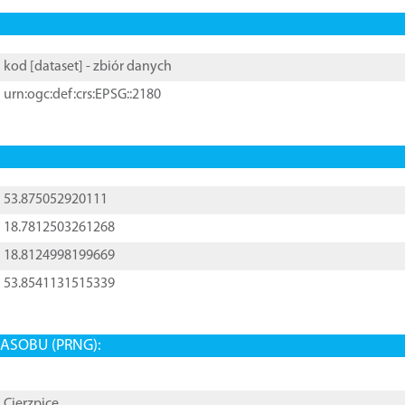
kod [
dataset
] - zbiór danych
urn:ogc:def:crs:EPSG::2180
53.875052920111
18.7812503261268
18.8124998199669
53.8541131515339
ASOBU (PRNG):
Cierzpice