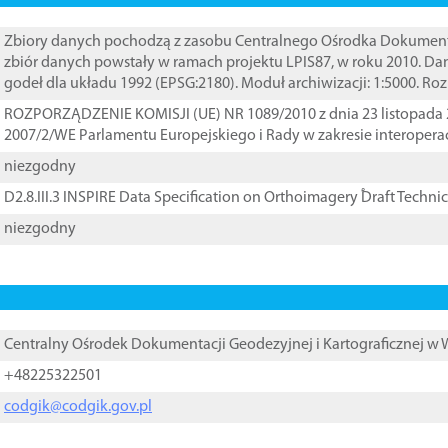
Zbiory danych pochodzą z zasobu Centralnego Ośrodka Dokumentacj
zbiór danych powstały w ramach projektu LPIS87, w roku 2010. D
godeł dla układu 1992 (EPSG:2180). Moduł archiwizacji: 1:5000. Ro
ROZPORZĄDZENIE KOMISJI (UE) NR 1089/2010 z dnia 23 listopada 
2007/2/WE Parlamentu Europejskiego i Rady w zakresie interopera
niezgodny
D2.8.III.3 INSPIRE Data Specification on Orthoimagery ֠Draft Techni
niezgodny
Centralny Ośrodek Dokumentacji Geodezyjnej i Kartograficznej w
+48225322501
codgik@codgik.gov.pl