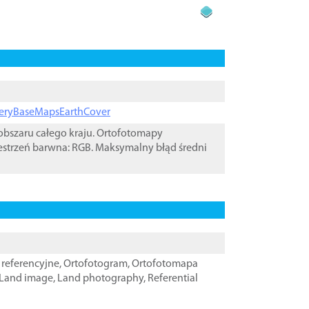
ageryBaseMapsEarthCover
bszaru całego kraju. Ortofotomapy
estrzeń barwna: RGB. Maksymalny błąd średni
referencyjne
,
Ortofotogram
,
Ortofotomapa
Land image
,
Land photography
,
Referential