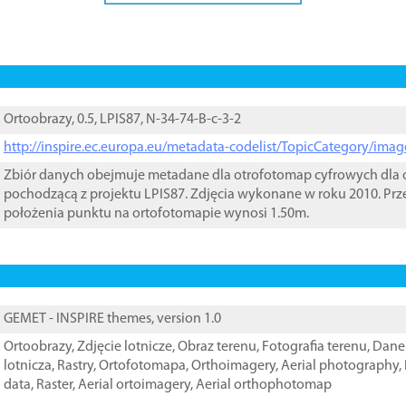
Ortoobrazy, 0.5, LPIS87, N-34-74-B-c-3-2
http://inspire.ec.europa.eu/metadata-codelist/TopicCategory/im
Zbiór danych obejmuje metadane dla otrofotomap cyfrowych dla o
pochodzącą z projektu LPIS87. Zdjęcia wykonane w roku 2010. Prz
położenia punktu na ortofotomapie wynosi 1.50m.
GEMET - INSPIRE themes, version 1.0
Ortoobrazy
,
Zdjęcie lotnicze
,
Obraz terenu
,
Fotografia terenu
,
Dane 
lotnicza
,
Rastry
,
Ortofotomapa
,
Orthoimagery
,
Aerial photography
,
data
,
Raster
,
Aerial ortoimagery
,
Aerial orthophotomap