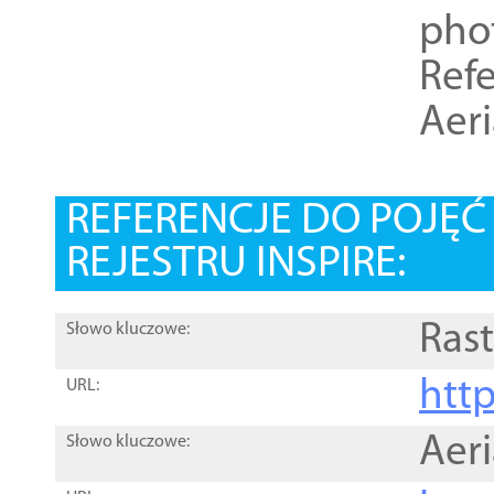
pho
Refe
Aer
REFERENCJE DO POJĘ
REJESTRU INSPIRE:
Rast
Słowo kluczowe:
htt
URL:
Aer
Słowo kluczowe: