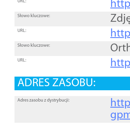
htt
URL:
Zdję
Słowo kluczowe:
htt
URL:
Ort
Słowo kluczowe:
http
URL:
ADRES ZASOBU:
http
Adres zasobu z dystrybucji:
gpm