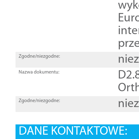
wyk
Euro
inte
prz
nie
Zgodne/niezgodne:
D2.8
Nazwa dokumentu:
Orth
nie
Zgodne/niezgodne:
DANE KONTAKTOWE: