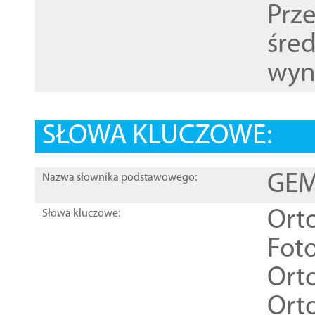
Prz
śre
wyn
SŁOWA KLUCZOWE:
GEME
Nazwa słownika podstawowego:
Ort
Słowa kluczowe:
Foto
Ort
Ort