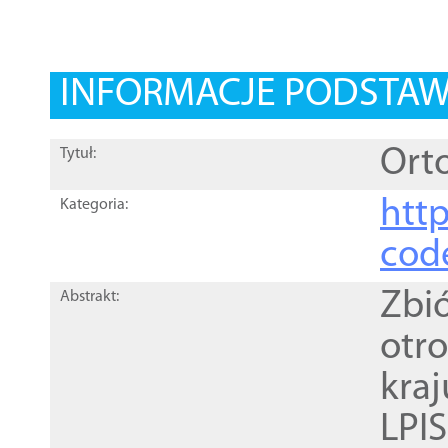
INFORMACJE PODSTA
Orto
Tytuł:
http
Kategoria:
cod
Zbi
Abstrakt:
otr
kra
LPI