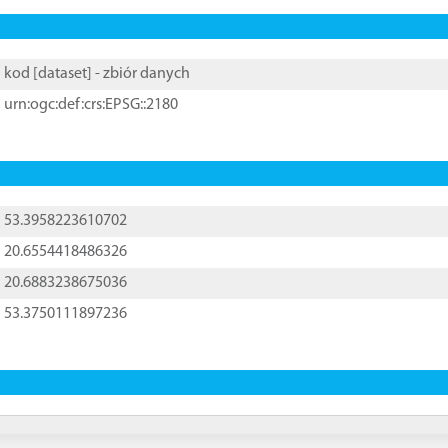
kod [
dataset
] - zbiór danych
urn:ogc:def:crs:EPSG::2180
53.3958223610702
20.6554418486326
20.6883238675036
53.3750111897236