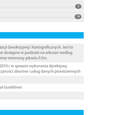
2
14
i Geodezyjnej i Kartograficznych. Jest to
ane dostępne w podziale na arkusze według
zmiar terenowy piksela 0.5m.
2010 r. w sprawie wykonania dyrektywy
cyjności zbiorów i usług danych przestrzennych
cal Guidelines