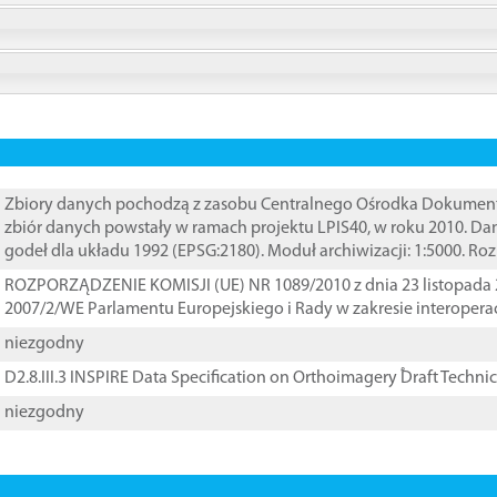
Zbiory danych pochodzą z zasobu Centralnego Ośrodka Dokumentacj
zbiór danych powstały w ramach projektu LPIS40, w roku 2010. D
godeł dla układu 1992 (EPSG:2180). Moduł archiwizacji: 1:5000. Ro
ROZPORZĄDZENIE KOMISJI (UE) NR 1089/2010 z dnia 23 listopada 
2007/2/WE Parlamentu Europejskiego i Rady w zakresie interopera
niezgodny
D2.8.III.3 INSPIRE Data Specification on Orthoimagery ֠Draft Techni
niezgodny