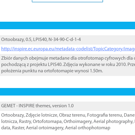
Ortoobrazy, 0.5, LPIS40, N-34-90-C-d-1-4
http://inspire.ec.europa.eu/metadata-codelist/TopicCategory/im
Zbiór danych obejmuje metadane dla otrofotomap cyfrowych dla o
pochodzącą z projektu LPIS40. Zdjęcia wykonane w roku 2010. Prz
położenia punktu na ortofotomapie wynosi 1.50m.
GEMET - INSPIRE themes, version 1.0
Ortoobrazy
,
Zdjęcie lotnicze
,
Obraz terenu
,
Fotografia terenu
,
Dane 
lotnicza
,
Rastry
,
Ortofotomapa
,
Orthoimagery
,
Aerial photography
,
data
,
Raster
,
Aerial ortoimagery
,
Aerial orthophotomap