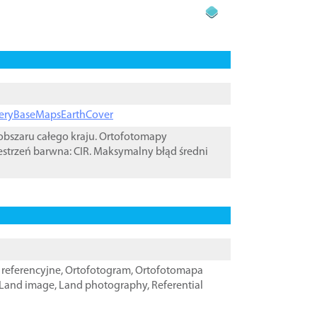
ageryBaseMapsEarthCover
bszaru całego kraju. Ortofotomapy
estrzeń barwna: CIR. Maksymalny błąd średni
referencyjne
,
Ortofotogram
,
Ortofotomapa
Land image
,
Land photography
,
Referential