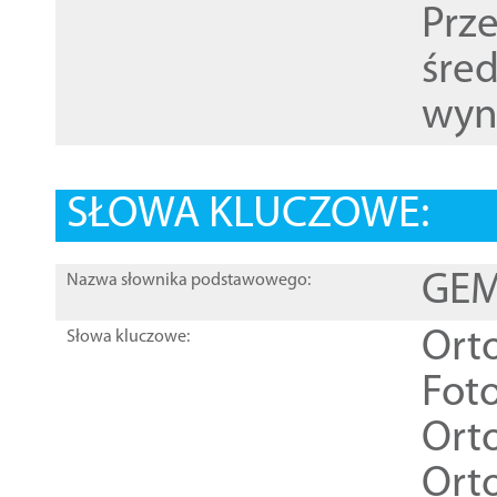
Prz
śre
wyn
SŁOWA KLUCZOWE:
GEME
Nazwa słownika podstawowego:
Ort
Słowa kluczowe:
Foto
Ort
Ort