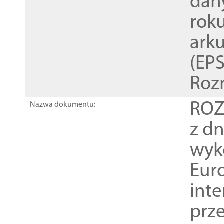
dan
rok
ark
(EPS
Roz
ROZ
Nazwa dokumentu:
z dn
wyk
Euro
inte
prz