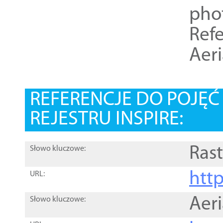
pho
Refe
Aer
REFERENCJE DO POJĘ
REJESTRU INSPIRE:
Rast
Słowo kluczowe:
htt
URL:
Aer
Słowo kluczowe: