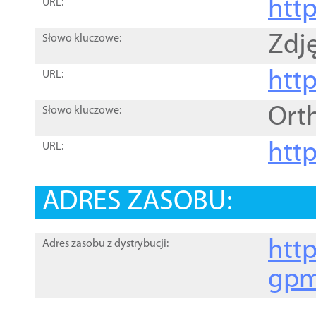
htt
URL:
Zdję
Słowo kluczowe:
htt
URL:
Ort
Słowo kluczowe:
http
URL:
ADRES ZASOBU:
http
Adres zasobu z dystrybucji:
gpm