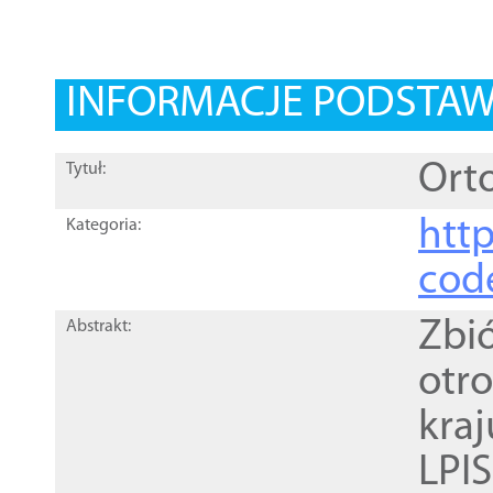
INFORMACJE PODSTA
Orto
Tytuł:
http
Kategoria:
cod
Zbi
Abstrakt:
otr
kra
LPI