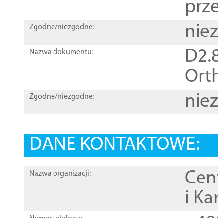
prz
nie
Zgodne/niezgodne:
D2.8
Nazwa dokumentu:
Orth
nie
Zgodne/niezgodne:
DANE KONTAKTOWE:
Cen
Nazwa organizacji:
i Ka