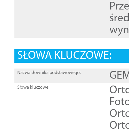
Prz
śre
wyn
SŁOWA KLUCZOWE:
GEME
Nazwa słownika podstawowego:
Ort
Słowa kluczowe:
Foto
Ort
Ort