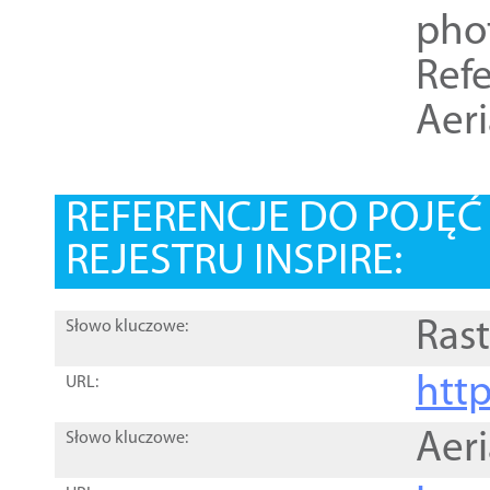
pho
Refe
Aer
REFERENCJE DO POJĘ
REJESTRU INSPIRE:
Rast
Słowo kluczowe:
htt
URL:
Aer
Słowo kluczowe: