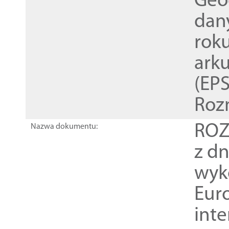
Geod
dan
rok
ark
(EPS
Roz
ROZ
Nazwa dokumentu:
z dn
wyk
Euro
inte