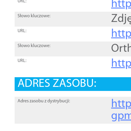
htt
URL:
Zdję
Słowo kluczowe:
htt
URL:
Ort
Słowo kluczowe:
http
URL:
ADRES ZASOBU:
http
Adres zasobu z dystrybucji:
gpm