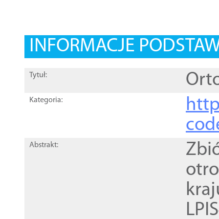
INFORMACJE PODSTA
Orto
Tytuł:
http
Kategoria:
cod
Zbi
Abstrakt:
otr
kra
LPI